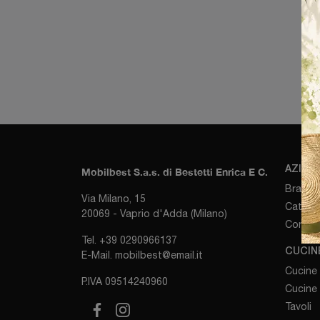
C
AZIEN
Mobilbest S.a.s. di Bestetti Enrica E C.
Brand
Via Milano, 15
Catalog
20069 - Vaprio d'Adda (Milano)
Contatt
Tel.
+39 0290966137
CUCIN
E-Mail.
mobilbest@email.it
Cucine
P.IVA 09514240960
Cucine
Tavoli