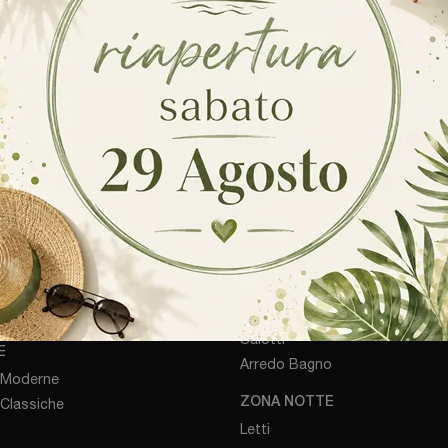
ontinua a navigare per scoprire tante altre interessanti iniziativ
Continua a Navigare
DA
ZONA GIORNO
Librerie
hi
Pareti Attrezzate
i
Madie
Salotti
E
Arredo Bagno
 Moderne
 Classiche
ZONA NOTTE
Letti