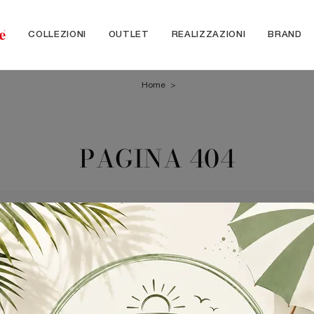
COLLEZIONI
OUTLET
REALIZZAZIONI
BRAND
Home
>
PAGINA 404
Pagina non trovata
ma la pagina che stai cercando non è più presente all'interno del