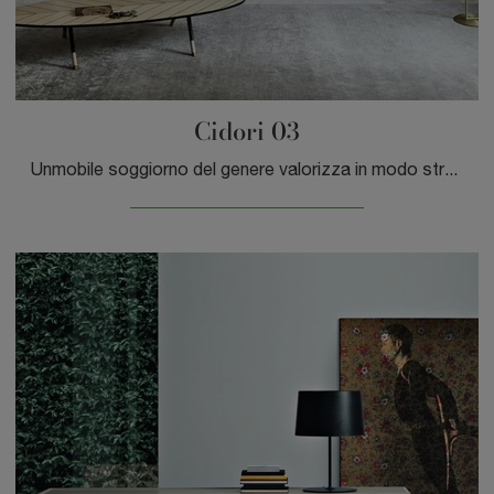
Cidori 03
Unmobile soggiorno del genere valorizza in modo strategico i tuoi interni impreziosendoli: contattaci e scopri come dare vita a un'ambientazione ...