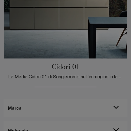
Cidori 01
La Madia Cidori 01 di Sangiacomo nell'immagine in laccato lucido risolve le più particolari necessità di stile e spazio, arredando la zona giorno con ...
Marca
Materiale