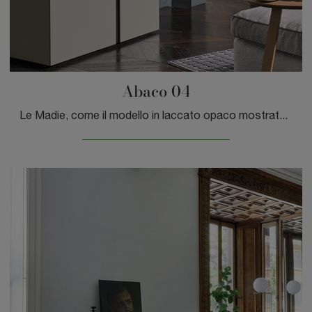
Abaco 04
Le Madie, come il modello in laccato opaco mostrato in foto, sono capaci di impreziosire i locali interni per merito della qualità di rivestimenti e ...