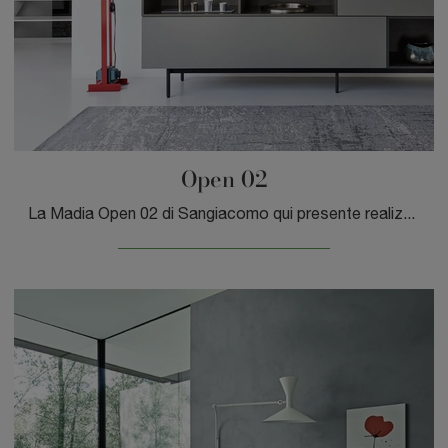
Open 02
La Madia Open 02 di Sangiacomo qui presente realizzata in laccato opaco è l'acquisto perfetto, poiché conferisce un tocco elegante al soggiorno.