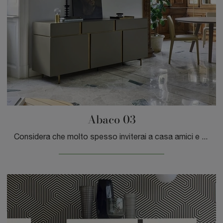
Abaco 03
Considera che molto spesso inviterai a casa amici e parenti per qualche ora in compagnia: è imprescindibile che lo spazio sia ben gestito e di grande ...