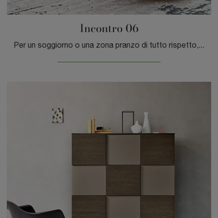
Incontro 06
Per un soggiorno o una zona pranzo di tutto rispetto, scegli questa Madia Incontro 06 di Sangiacomo in laccato opaco tra le diverse offerte moderne ...