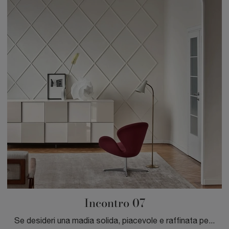
Incontro 07
Se desideri una madia solida, piacevole e raffinata per ottimizzare il tuo living, lasciati affascinare dalle più esclusive Madie moderne dei ...