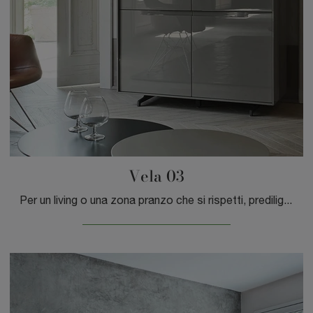
Vela 03
Per un living o una zona pranzo che si rispetti, prediligi questa Madia Vela 03 di Sangiacomo in laccato lucido tra le svariate offerte moderne del ...