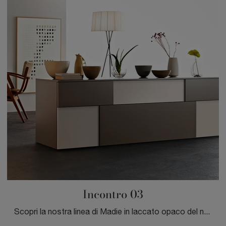
Incontro 03
Scopri la nostra linea di Madie in laccato opaco del noto e conosciuto brand Sangiacomo, come il modello nell'immagine, e potrai ricreare un living ...