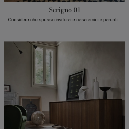
Scrigno 01
Considera che spesso inviterai a casa amici e parenti per qualche ora in compagnia: è imprescindibile che lo spazio sia ben gestito e bello a vedersi.