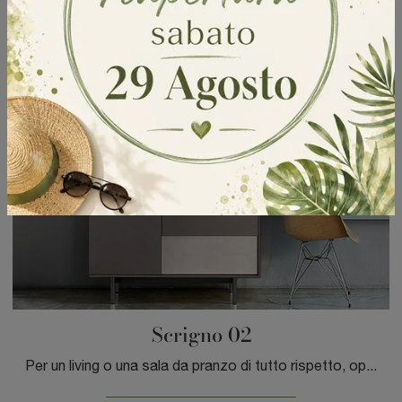
Scrigno 02
Per un living o una sala da pranzo di tutto rispetto, opta per questa Madia Scrigno 02 di Sangiacomo in laccato opaco tra le diverse offerte moderne ...