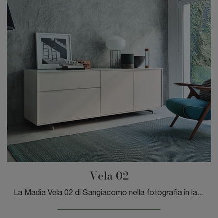
Vela 02
La Madia Vela 02 di Sangiacomo nella fotografia in laccato opaco risolve le più personali necessità di spazio e stile, arredando il soggiorno con ...