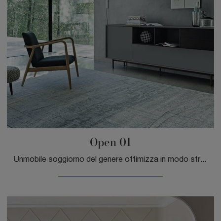
Open 01
Unmobile soggiorno del genere ottimizza in modo strategico i tuoi locali impreziosendoli: contattaci e scopri come dare vita a un'ambientazione di ...