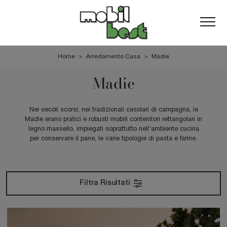
Home
>
Arredamento Casa
>
Madie
Madie
Nei secoli scorsi, nei tradizionali casolari di campagna, le
Madie erano pratici e robusti mobili contenitori rettangolari in
legno massello, impiegati soprattutto nell'ambiente cucina
per conservare il pane, le varie tipologie di pasta e farine.
Filtra Risultati