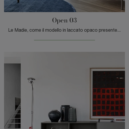
Open 03
Le Madie, come il modello in laccato opaco presente in foto, sono in grado di impreziosire i locali interni grazie alla qualità di rivestimenti e ...