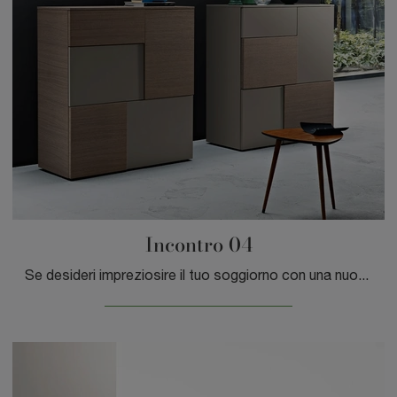
Incontro 04
Se desideri impreziosire il tuo soggiorno con una nuova madia, nel nostro portale ti aspetta un ricco catalogo di Arredamento Casa in legno dei ...