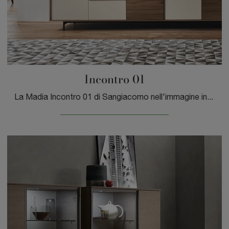
Incontro 01
La Madia Incontro 01 di Sangiacomo nell'immagine in laccato opaco risolve le più personali esigenze di stile e spazio, arredando il living con ...