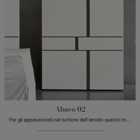
Abaco 02
Per gli appassionati nel settore dell'arredo questo modello di mobile soggiorno dalle linee moderne garatisce la qualità del noto e conosciuto brand: ...