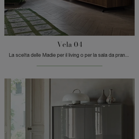
Vela 04
La scelta delle Madie per il living o per la sala da pranzo dipende dallo spazio a disposizione, ma coinvolge anche lo stile dell'ambiente e le ...