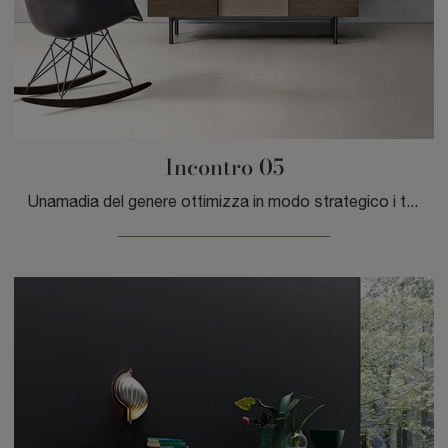
Incontro 05
Unamadia del genere ottimizza in modo strategico i tuoi locali arricchendone l'estetica: contattaci e scopri come dare vita a un'atmosfera di grande ...