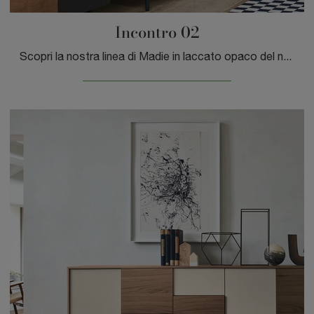
Incontro 02
Scopri la nostra linea di Madie in laccato opaco del noto e rinomato brand Sangiacomo, come il modello nell'immagine, e potrai creare un soggiorno ...