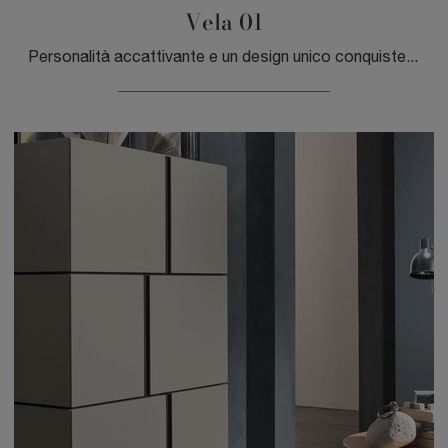
Vela 01
Personalità accattivante e un design unico conquisteranno anche te: la Madia Vela 01 di Sangiacomo è una delle soluzioni più originali in commercio.