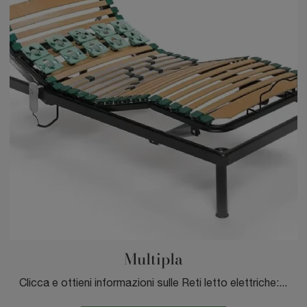
Multipla
Clicca e ottieni informazioni sulle Reti letto elettriche: se vuoi una rete letto, il modello Multipla DEM armonie del sonno fa per te.