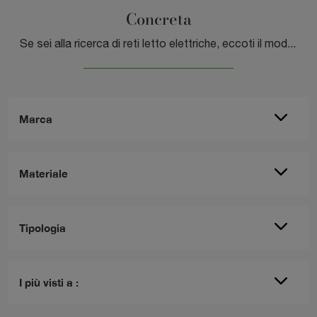
Concreta
Se sei alla ricerca di reti letto elettriche, eccoti il modello Concreta di DEM armonie del sonno per ultimare la camera da letto.
Marca
Materiale
Tipologia
I più visti a :