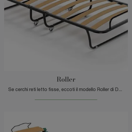
Roller
Se cerchi reti letto fisse, eccoti il modello Roller di DEM armonie del sonno per ultimare la zona notte.