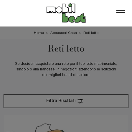
Home
>
Accessori Casa
>
Reti letto
Reti letto
Se desideri acquistare una rete per il tuo letto matrimoniale,
singolo o alla francese, in negozio ti attendono le soluzioni
dei migliori brand di settore.
Filtra Risultati