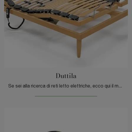
Duttila
Se sei alla ricerca di reti letto elettriche, ecco qui il modello Duttila di DEM armonie del sonno per ultimare la camera da letto.