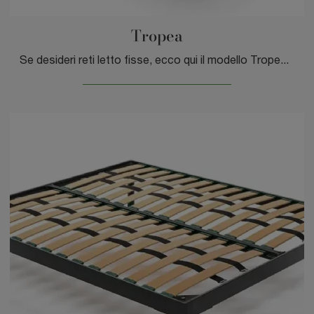
Tropea
Se desideri reti letto fisse, ecco qui il modello Tropea di DEM armonie del sonno per ultimare la zona notte.