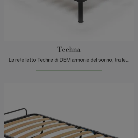
Techna
La rete letto Techna di DEM armonie del sonno, tra le soluzioni fisse del brand, è il modello perfetto per assicurarti il relax totale.