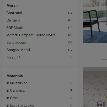
Marca
Bontempi
15
Cantiero
22
FGF Mobili
14
Moretti Compact Giorno Notte
22
Sangiacomo
34
Spagnol Mobili
10
Turati T4
9
Materiale
In Melaminico
8
In Ceramica
1
In Gres
4
In Laccato Lucido
7