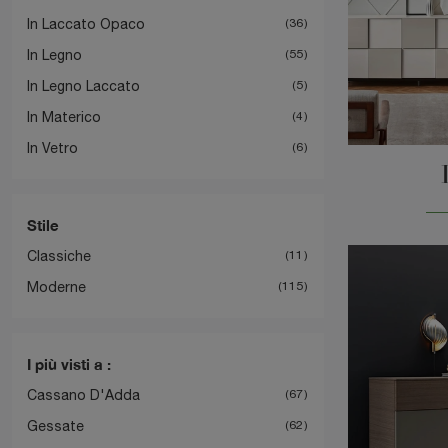
In Laccato Opaco
36
In Legno
55
In Legno Laccato
5
In Materico
4
In Vetro
6
Stile
Classiche
11
Moderne
115
I più visti a :
Cassano D'Adda
67
Gessate
62