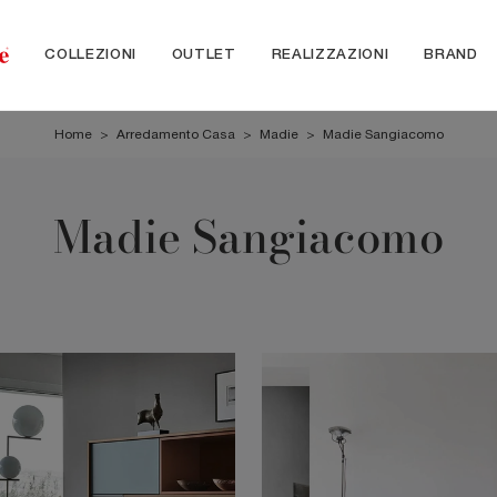
COLLEZIONI
OUTLET
REALIZZAZIONI
BRAND
Home
>
Arredamento Casa
>
Madie
>
Madie Sangiacomo
Madie Sangiacomo