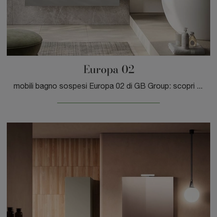
Europa 02
mobili bagno sospesi Europa 02 di GB Group: scopri l'Arredo Bagno in laminato moderno e arreda la stanza del benessere.