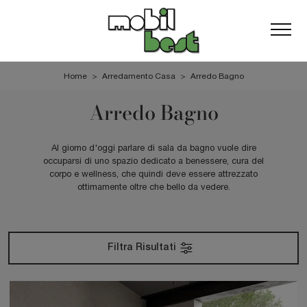
Home
>
Arredamento Casa
>
Arredo Bagno
Arredo Bagno
Al giorno d'oggi parlare di sala da bagno vuole dire
occuparsi di uno spazio dedicato a benessere, cura del
corpo e wellness, che quindi deve essere attrezzato
ottimamente oltre che bello da vedere.
Filtra Risultati