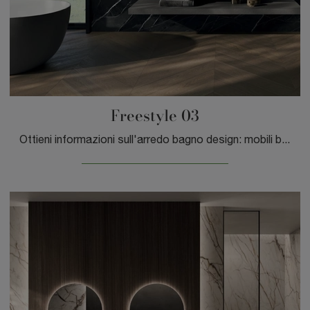
Freestyle 03
Ottieni informazioni sull'arredo bagno design: mobili bagno sospesi in gres come il modello Freestyle 03 di GB Group ti aspettano.