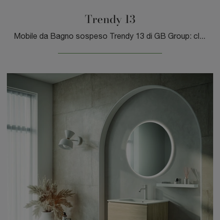
Trendy 13
Mobile da Bagno sospeso Trendy 13 di GB Group: clicca e ottieni informazioni su mobili bagno sospesi in laminato e accessori del brand.