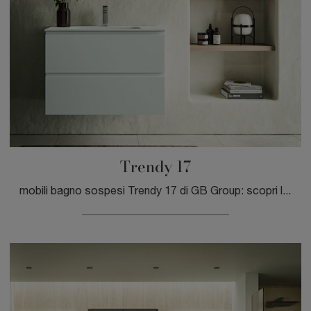
Trendy 17
mobili bagno sospesi Trendy 17 di GB Group: scopri l'Arredo Bagno in laminato moderno e arreda il tuo bagno.