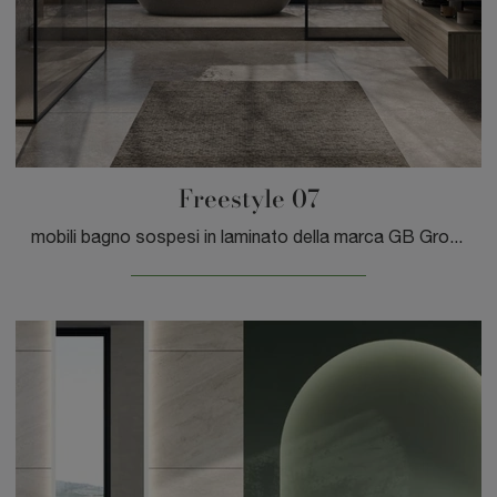
Freestyle 07
mobili bagno sospesi in laminato della marca GB Group: clicca e scopri l'arredo bagno moderno Freestyle 07 per il bagno di casa.