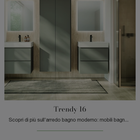
Trendy 16
Scopri di più sull'arredo bagno moderno: mobili bagno sospesi in laminato come il modello Trendy 16 di GB Group ti aspettano.