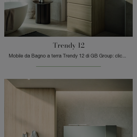
Trendy 12
Mobile da Bagno a terra Trendy 12 di GB Group: clicca e scopri di più su mobili bagno a terra in laminato e elementi accessori del brand.