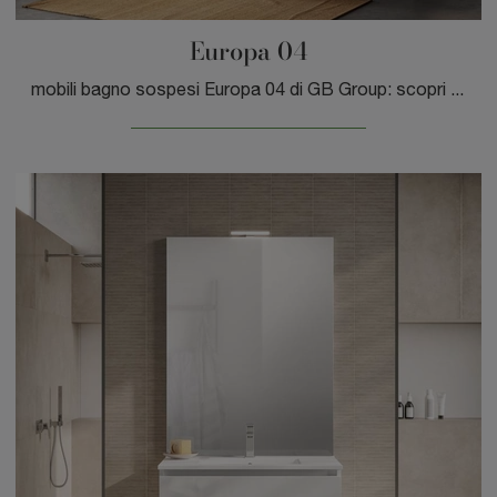
Europa 04
mobili bagno sospesi Europa 04 di GB Group: scopri l'Arredo Bagno in laminato moderno e arreda la stanza del benessere.