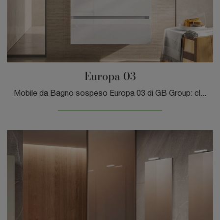
Europa 03
Mobile da Bagno sospeso Europa 03 di GB Group: clicca e ottieni informazioni su mobili bagno sospesi in laccato lucido e elementi accessori del ...