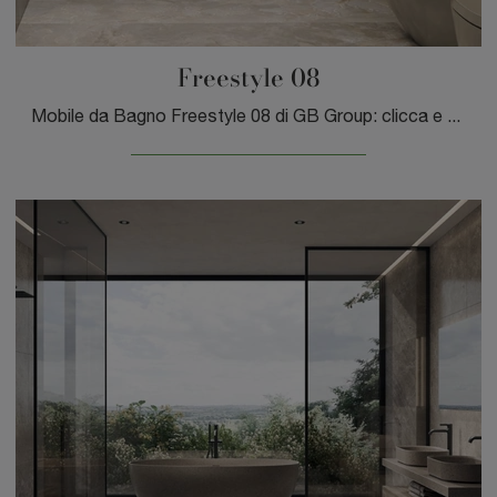
Freestyle 08
Mobile da Bagno Freestyle 08 di GB Group: clicca e scopri di più su mobili bagno sospesi in laminato e elementi accessori della marca.