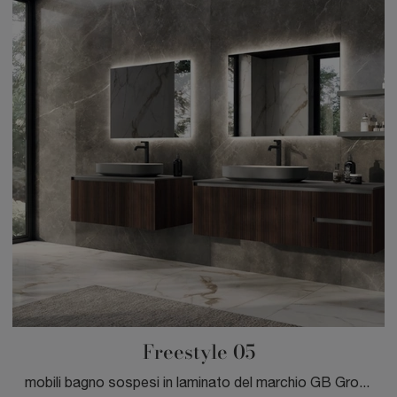
Freestyle 05
mobili bagno sospesi in laminato del marchio GB Group: clicca e scopri l'arredo bagno design Freestyle 05 per la stanza del benessere.