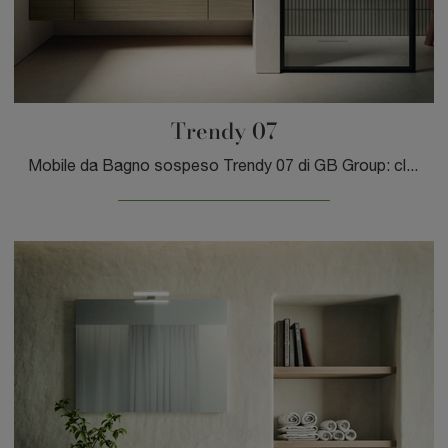
Trendy 07
Mobile da Bagno sospeso Trendy 07 di GB Group: clicca e ottieni informazioni su mobili bagno sospesi in laminato e elementi accessori del brand.