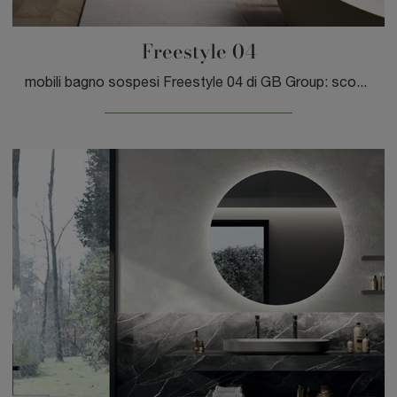
Freestyle 04
mobili bagno sospesi Freestyle 04 di GB Group: scopri l'Arredo Bagno in laminato moderno e arreda il bagno di casa.