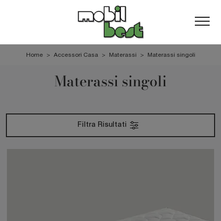
Home
>
Accessori Casa
>
Materassi
>
Materassi singoli
Materassi singoli
Filtra Risultati