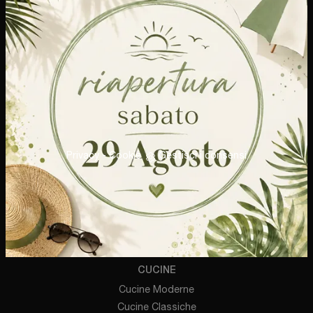
Via Milano, 15
20069 - Vaprio d'Adda (Milano)
Tel.
+39 0290966137
E-Mail.
mobilbest@email.it
P.IVA 09514240960
Privacy
-
Cookie
Gestisci i consensi
AZIENDA
Brand
Cataloghi
Contatti
CUCINE
Cucine Moderne
Cucine Classiche