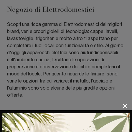
Negozio di Elettrodomestici
Scopri una ricca gamma di Elettrodomestici dei migliori
brand, veri e propri gioielli di tecnologia: cappe, lavelli,
lavastoviglie, frigoriferi e molto altro ti aspettano per
completare i tuoi locali con funzionalità e stile. Al giorno
d'oggi gli apparecchi elettrici sono aiuti indispensabili
nell'ambiente cucina, facilitano le operazioni di
preparazione e conservazione dei cibi e completano il
mood del locale. Per quanto riguarda le finiture, sono
varie le opzioni tra cui variare: il metallo, l’acciaio e
l’alluminio sono solo alcune delle più gradite opzioni
offerte.
Mobilbest S.a.s. di Bestetti Enrica E C.