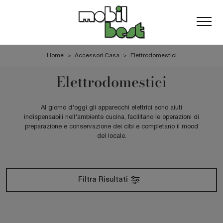
Home
>
Accessori Casa
>
Elettrodomestici
Elettrodomestici
Al giorno d'oggi gli apparecchi elettrici sono aiuti
indispensabili nell'ambiente cucina, facilitano le operazioni di
preparazione e conservazione dei cibi e completano il mood
del locale.
Filtra Risultati