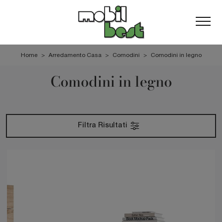
Home
>
Arredamento Casa
>
Comodini
>
Comodini in legno
Comodini in legno
Filtra Risultati