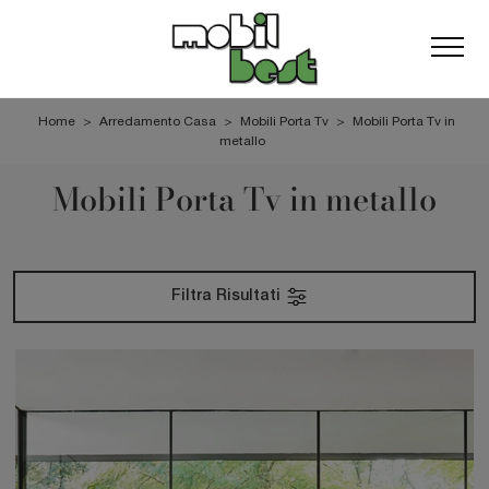
Home
>
Arredamento Casa
>
Mobili Porta Tv
>
Mobili Porta Tv in
metallo
Mobili Porta Tv in metallo
Filtra Risultati