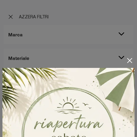
AZZERA FILTRI
Marca
Materiale
Stile
I più visti a :