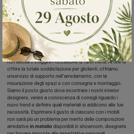
Mobili porta tv in metallo
Le composizioni arredative personalizzano gli ambienti
interni, per tale ragione è necessario selezionare con
cura gli arredamenti. Se desideri proposte d'arredo con
Mobili Porta Tv
nelle differenti texture belle e resistenti,
non lasciarti sfuggire l'occasione di farci visita. Al fine di
offrire la totale soddisfazione per gliclienti, offriamo
unservizio di supporto nell'arredamento, con la
misurazione degli spazi e con consegna e montaggio.
Siamo il posto giusto dove incontrare i nostri interior
designers, venire a conoscenza di consigli riguardo i
nuovi trend e definire quali materiali si addicono alle tue
necessità. Esprimere il gusto di ciascuno con i mobili
non sarà più un problema per merito delle composizioni
in metallo
arredative
disponibili in showroom, disegnate
per trovare risposte alle aspettative personali.