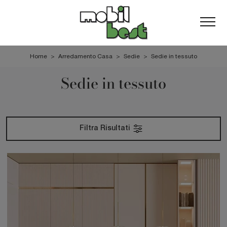
Home
>
Arredamento Casa
>
Sedie
>
Sedie in tessuto
Sedie in tessuto
Filtra Risultati