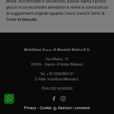
arredi. Accomodati in showroom, poiché siamo il posto
giusto in cui incontrare arredatori e venire a conoscenza
di suggerimenti originali riguardo i nuovi trend in fatto di
in tessuto
Sedie
.
Mobilbest S.a.s. di Bestetti Enrica E C.
Via Milano, 15
20069 - Vaprio d'Adda (Milano)
Tel.
+39 0290966137
E-Mail.
mobilbest@email.it
P.IVA 09514240960
Privacy
-
Cookie
Gestisci i consensi