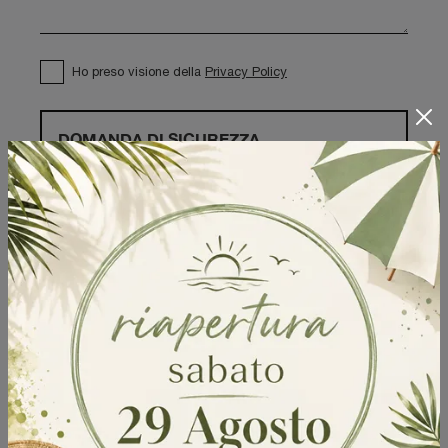
Ho preso visione della
Privacy Policy
DOMANDA DI SICUREZZA
Scrivere la parola "Fragole" al singolare
Invia
Sfoglia i cataloghi