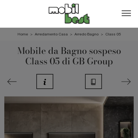
Home
>
Arredamento Casa
>
Arredo Bagno
>
Class 05
Mobile da Bagno sospeso
Class 05 di GB Group