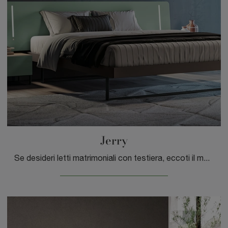
Jerry
Se desideri letti matrimoniali con testiera, eccoti il modello Jerry in laccato opaco per completare la zona notte.