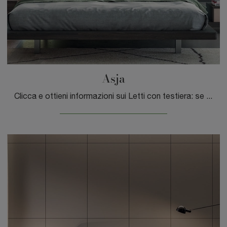
Asja
Clicca e ottieni informazioni sui Letti con testiera: se sei alla ricerca di modelli matrimoniali design, il modello Asja Tagliabue Mobili fa per te.