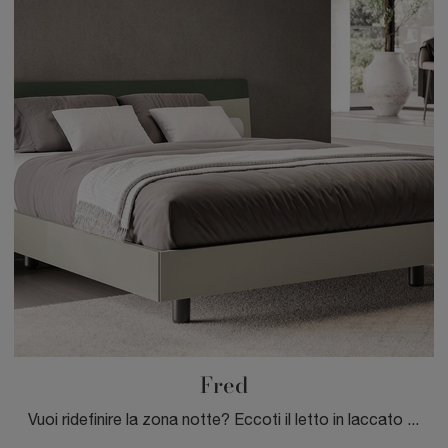
Fred
Vuoi ridefinire la zona notte? Eccoti il letto in laccato opaco Fred di Spagnol Mobili per spazi moderni.