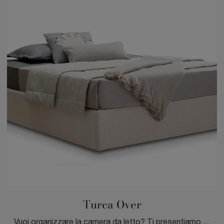
Turca Over
Vuoi organizzare la camera da letto? Ti presentiamo il letto in tessuto Turca Over di Spagnol Mobili per spazi moderni.