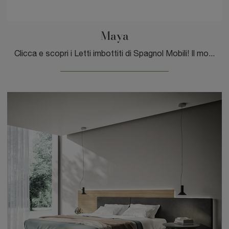
Maya
Clicca e scopri i Letti imbottiti di Spagnol Mobili! Il modello Maya in tessuto ti sta aspettando nelle versioni matrimoniali.