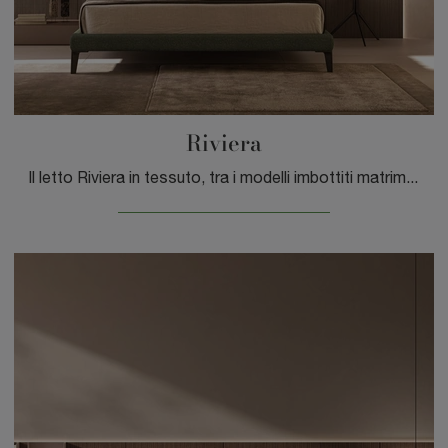
Riviera
Il letto Riviera in tessuto, tra i modelli imbottiti matrimoniali design di Tagliabue Mobili, è ideale per garantirti il riposo migliore.