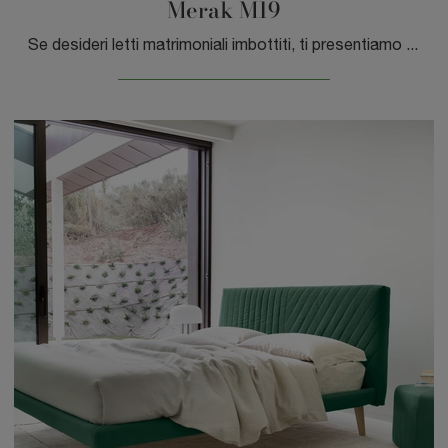
Merak M19
Se desideri letti matrimoniali imbottiti, ti presentiamo il modello Merak M19 in ecopelle per arricchire la camera da letto.