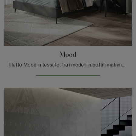
Mood
Il letto Mood in tessuto, tra i modelli imbottiti matrimoniali moderni di Spagnol Mobili, è perfetto per assicurarti il relax totale.