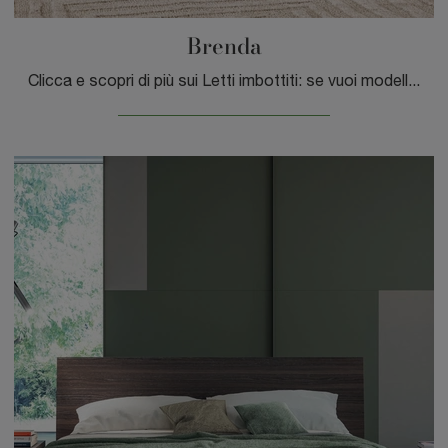
Brenda
Clicca e scopri di più sui Letti imbottiti: se vuoi modelli matrimoniali moderni, il modello Brenda Tagliabue Mobili fa per te.