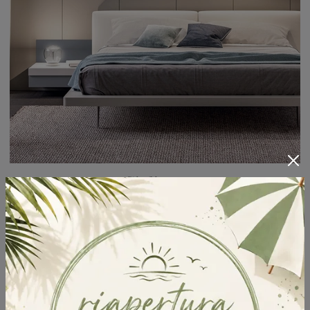
Giulietta
Il letto Giulietta in ecopelle, tra i modelli imbottiti matrimoniali design di Tagliabue Mobili, è pensato per assicurarti il sonno più profondo.