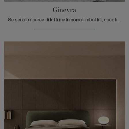
Ginevra
Se sei alla ricerca di letti matrimoniali imbottiti, eccoti il modello Ginevra in tessuto per arricchire la camera da letto.