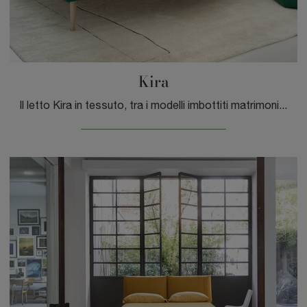
Kira
Il letto Kira in tessuto, tra i modelli imbottiti matrimoniali moderni di Noctis, è ideale per assicurarti il relax totale.