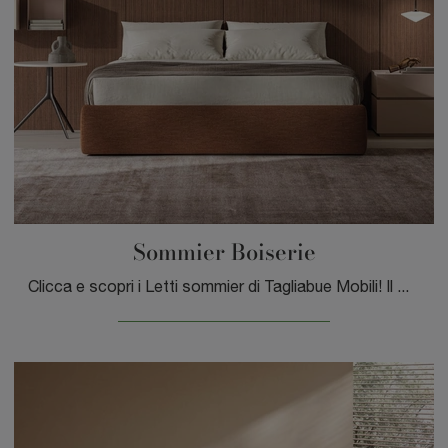
Sommier Boiserie
Clicca e scopri i Letti sommier di Tagliabue Mobili! Il modello Sommier Boiserie in tessuto ti sta aspettando nelle versioni matrimoniali.