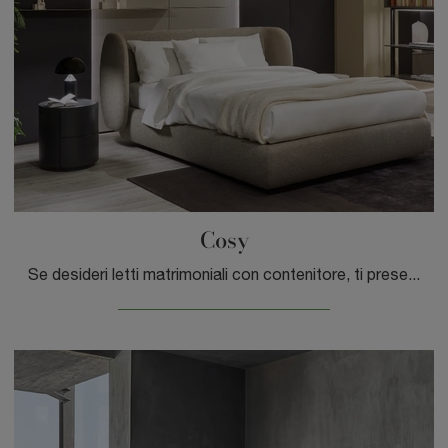
Cosy
Se desideri letti matrimoniali con contenitore, ti presentiamo il modello Cosy in tessuto per impreziosire la zona notte.