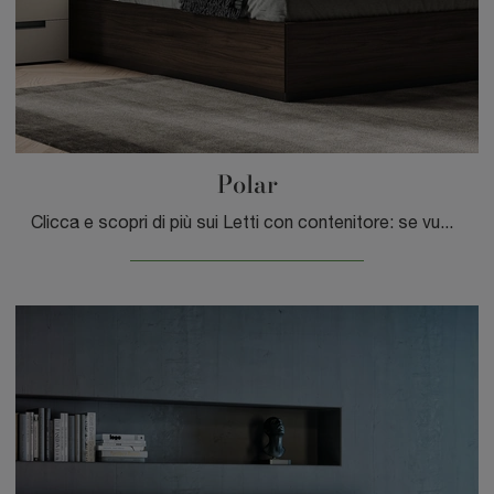
Polar
Clicca e scopri di più sui Letti con contenitore: se vuoi modelli matrimoniali moderni, il modello Polar Spagnol Mobili fa al caso tuo.