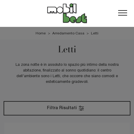
Home
>
Arredamento Casa
>
Letti
Letti
La zona notte è in assoluto lo spazio più intimo della nostra
abitazione, finalizzato al sonno quotidiano: il centro
dell'ambiente sono i Letti, che occorre che siano comodi e
esteticamente gradevoli.
Filtra Risultati