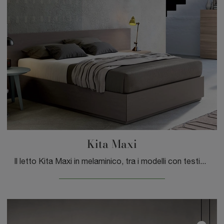
Kita Maxi
Il letto Kita Maxi in melaminico, tra i modelli con testiera matrimoniali moderni di Spagnol Mobili, è pensato per garantirti il riposo migliore.