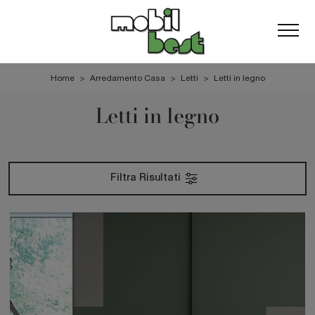
Home
>
Arredamento Casa
>
Letti
>
Letti in legno
Letti in legno
Filtra Risultati