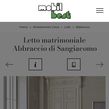
Home
>
Arredamento Casa
>
Letti
>
Abbraccio
Letto matrimoniale
Abbraccio di Sangiacomo