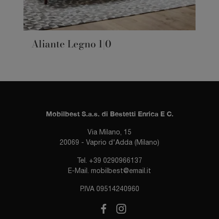
Aliante Legno 1|0
Mobilbest S.a.s. di Bestetti Enrica E C.
Via Milano, 15
20069 - Vaprio d'Adda (Milano)
Tel.
+39 0290966137
E-Mail.
mobilbest@email.it
P.IVA 09514240960