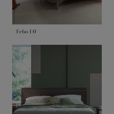
Febo 1|0