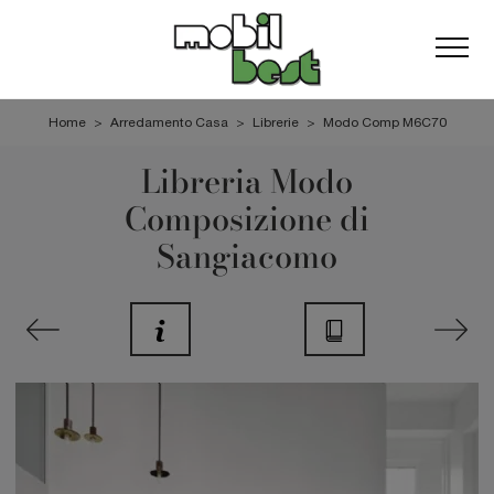
Home
>
Arredamento Casa
>
Librerie
>
Modo Comp M6C70
Libreria Modo
Composizione di
Sangiacomo