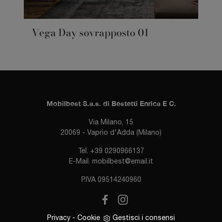
Vega Day sovrapposto 01
Mobilbest S.a.s. di Bestetti Enrica E C.
Via Milano, 15
20069 - Vaprio d'Adda (Milano)
Tel.
+39 0290966137
E-Mail.
mobilbest@email.it
P.IVA 09514240960
Privacy
-
Cookie
Gestisci i consensi