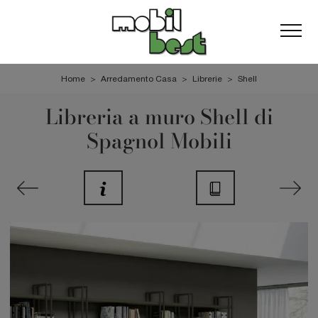
Home
>
Arredamento Casa
>
Librerie
>
Shell
Libreria a muro Shell di
Spagnol Mobili