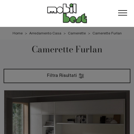
Home
>
Arredamento Casa
>
Camerette
>
Camerette Furlan
Camerette Furlan
Filtra Risultati