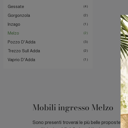
Gessate
4
Gorgonzola
2
Inzago
1
Melzo
2
Pozzo D'Adda
3
Trezzo Sull Adda
2
Vaprio D'Adda
1
Mobili ingresso Melzo
Sono presenti troverai le più belle proposte di