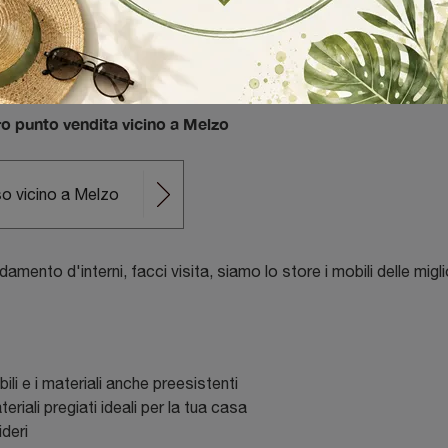
glierli cerchi consulenti che ti assistano, entra da noi per scopri
ngombro dei mobili: se vuoi un esperto, rivolgiti al nostro negozi
n provincia di Milano ti garantisce il vantaggio di arredare la t
o vieni a conoscerci in negozio:
tro punto vendita vicino a Melzo
so vicino a Melzo
amento d'interni, facci visita, siamo lo store i mobili delle migl
li e i materiali anche preesistenti
eriali pregiati ideali per la tua casa
ideri