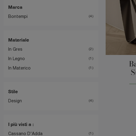
Marca
Bontempi
4
Materiale
In Gres
2
In Legno
1
B
In Materico
1
S
Stile
Design
4
I più visti a :
Cassano D'Adda
1