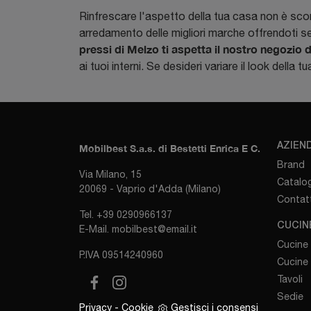
Rinfrescare l'aspetto della tua casa non è sco
arredamento delle migliori marche offrendoti se
pressi di Melzo ti aspetta il nostro negozio 
ai tuoi interni. Se desideri variare il look della 
AZIEN
Mobilbest S.a.s. di Bestetti Enrica E C.
Brand
Via Milano, 15
Catalog
20069 - Vaprio d'Adda (Milano)
Contatt
Tel.
+39 0290966137
CUCIN
E-Mail.
mobilbest@email.it
Cucine
P.IVA 09514240960
Cucine
Tavoli
Sedie
Privacy
-
Cookie
Gestisci i consensi