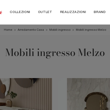
COLLEZIONI
OUTLET
REALIZZAZIONI
BRAND
Home
>
Arredamento Casa
>
Mobili ingresso
>
Mobili ingresso Melzo
Mobili ingresso Melzo