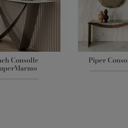
ach Consolle
Piper Conso
uperMarmo