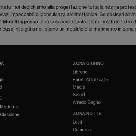
ntato: noi dedichiamo alla progettazione tutta la nostra profes
rvizi impeccabili di consulenza architettonica. Se desideri amm
di Mobili ingresso
, con soluzioni attuali e tante novità in fatto 
tua casa, rivolgiti a noi, siamo un mobilificio di riferimento in zo
DA
ZONA GIORNO
Librerie
hi
Pareti Attrezzate
i
Madie
Salotti
E
Arredo Bagno
 Moderne
 Classiche
ZONA NOTTE
Letti
Comodini