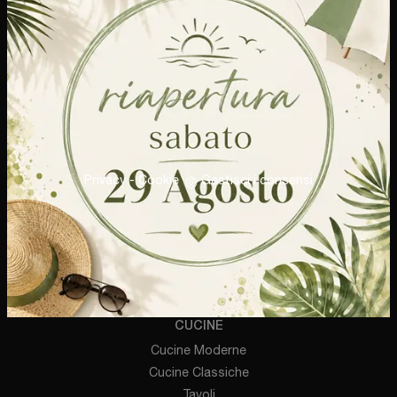
Via Milano, 15
20069 - Vaprio d'Adda (Milano)
Tel.
+39 0290966137
E-Mail.
mobilbest@email.it
P.IVA 09514240960
Privacy
-
Cookie
Gestisci i consensi
AZIENDA
Brand
Cataloghi
Contatti
CUCINE
Cucine Moderne
Cucine Classiche
Tavoli