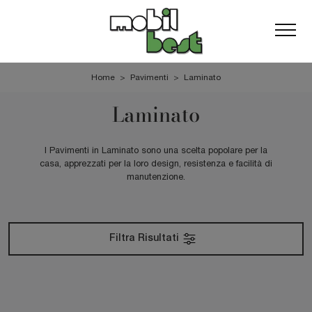
Home
>
Pavimenti
>
Laminato
Laminato
I Pavimenti in Laminato sono una scelta popolare per la
casa, apprezzati per la loro design, resistenza e facilità di
manutenzione.
Filtra Risultati