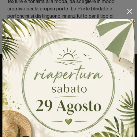
texture e tonalità alla moda, da scegliere in modo
creativo per la propria porta. Le Porte blindate e
portoncini si distinguono innanzitutto per il tipo di
serratura: valuta con cura la conformazione della tua
casa e i livelli di protezione antieffrazione e isolamento
termico/acustico di cui hai bisogno.
Mobilbest S.a.s. di Bestetti Enrica E C.
Via Milano, 15
20069 - Vaprio d'Adda (Milano)
Tel.
+39 0290966137
E-Mail.
mobilbest@email.it
P.IVA 09514240960