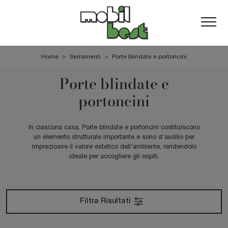
Home
>
Serramenti
>
Porte blindate e portoncini
Porte blindate e
portoncini
In ciascuna casa, Porte blindate e portoncini costituiscono
un elemento strutturale importante e sono d'ausilio per
impreziosire il valore estetico dell'ambiente, rendendolo
ideale per accogliere gli ospiti.
Filtra Risultati