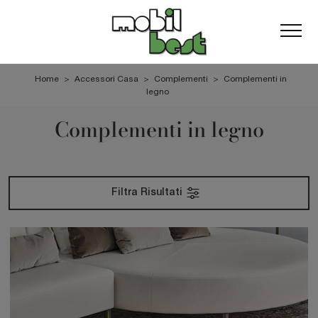
Home
>
Accessori Casa
>
Complementi
>
Complementi in
legno
Complementi in legno
Filtra Risultati