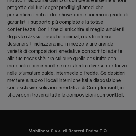
motivo ti raccomandiamo di completare insieme a noi il
progetto dei tuoi sogni: prediligi gli arredi che
presentiamo nel nostro showroom e saremo in grado di
garantirti il supporto più completo e la totale
contentezza. Con il fine di arricchire al meglio ambienti
di gusto classico nonché minimal, i nostri interior
designers ti indirizzeranno in mezzo a una grande
varietà di composizioni arredative con scrittoi adatte
alle tue necessità, tra cui pure quelle costruite con
materiali di prima scelta e resistenti a diverse sostanze,
nelle sfumature calde, intermedie o fredde. Se desideri
mettere a nuovo i locali interni che hai a disposizione
Complementi
con esclusive soluzioni arredative di
, in
scrittoi
showroom troverai tutte le composizioni con
.
Mobilbest S.a.s. di Bestetti Enrica E C.