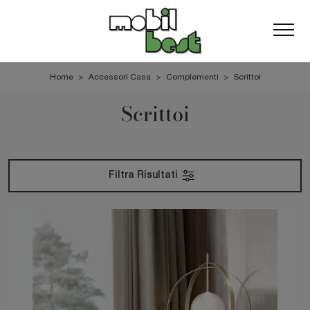
Home
>
Accessori Casa
>
Complementi
>
Scrittoi
Scrittoi
Filtra Risultati