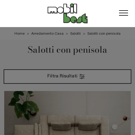
Home
>
Arredamento Casa
>
Salotti
>
Salotti con penisola
Salotti con penisola
Filtra Risultati