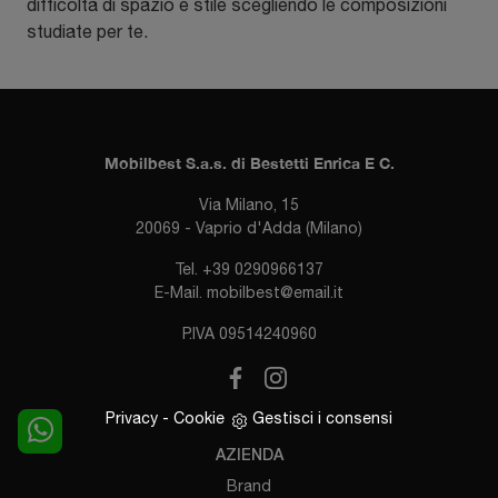
difficoltà di spazio e stile scegliendo le composizioni
studiate per te.
Mobilbest S.a.s. di Bestetti Enrica E C.
Via Milano, 15
20069 - Vaprio d'Adda (Milano)
Tel.
+39 0290966137
E-Mail.
mobilbest@email.it
P.IVA 09514240960
Privacy
-
Cookie
Gestisci i consensi
AZIENDA
Brand