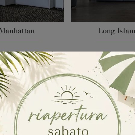
Manhattan
Long Islan