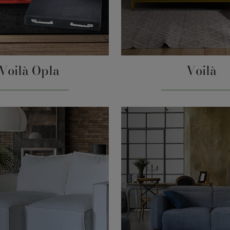
Voilà Opla
Voilà