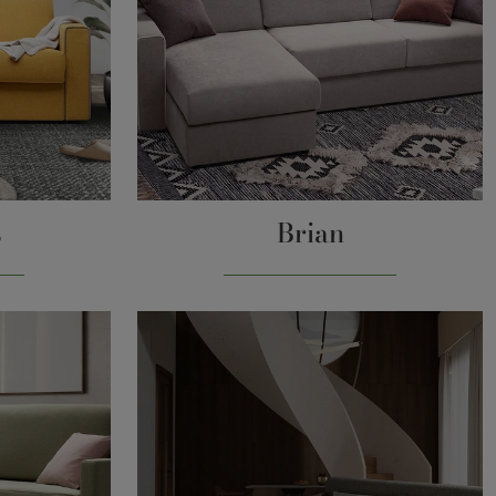
s
Brian