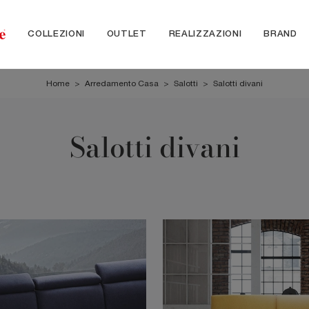
COLLEZIONI
OUTLET
REALIZZAZIONI
BRAND
Home
>
Arredamento Casa
>
Salotti
>
Salotti divani
Salotti divani