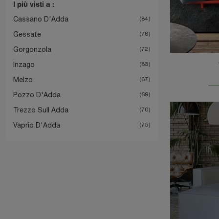
I più visti a :
Cassano D'Adda
84
Gessate
76
Gorgonzola
72
Inzago
83
Melzo
67
Pozzo D'Adda
69
Trezzo Sull Adda
70
Vaprio D'Adda
75