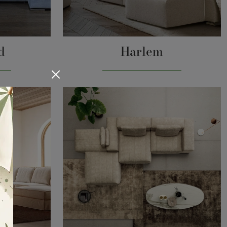
d
Harlem