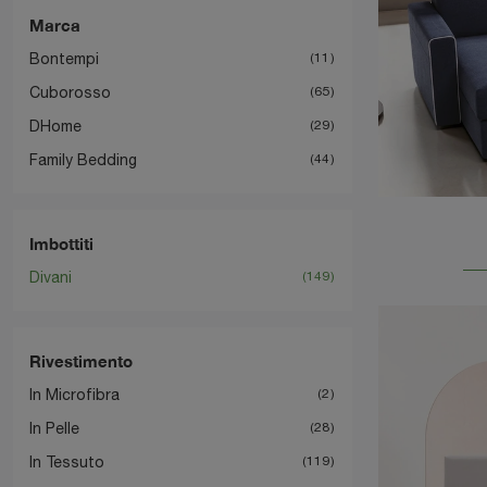
Marca
Bontempi
11
Cuborosso
65
DHome
29
Family Bedding
44
Imbottiti
Divani
149
Rivestimento
In Microfibra
2
In Pelle
28
In Tessuto
119