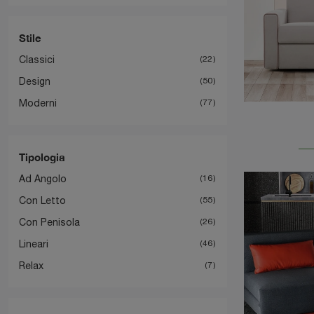
Stile
Classici
22
Design
50
Moderni
77
Tipologia
Ad Angolo
16
Con Letto
55
Con Penisola
26
Lineari
46
Relax
7