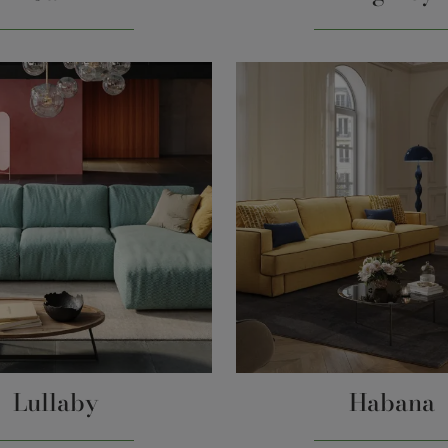
Lullaby
Habana