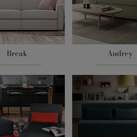
Break
Audrey