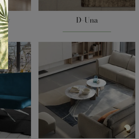
bby
D-Una