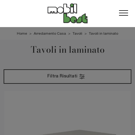
Home
>
Arredamento Casa
>
Tavoli
>
Tavoli in laminato
Tavoli in laminato
Filtra Risultati