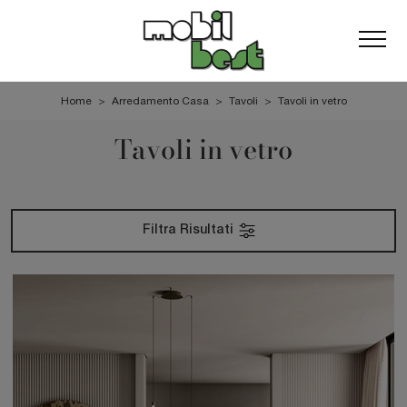
Home
>
Arredamento Casa
>
Tavoli
>
Tavoli in vetro
Tavoli in vetro
Filtra Risultati