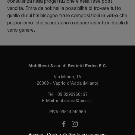
consulenza nella progettazione e nella fase post
vendita. Entra da noi: hai la possibilità di trovare tutto
in vetro
quello di cui hai bisogno tra le composizioni
che
proponiamo, che si prestano a essere inserite in locali di
vario genere.
Mobilbest S.a.s. di Bestetti Enrica E C.
Via Milano, 15
20069 - Vaprio d'Adda (Milano)
Tel.
+39 0290966137
E-Mail.
mobilbest@email.it
P.IVA 09514240960
Privacy
-
Cookie
Gestisci i consensi