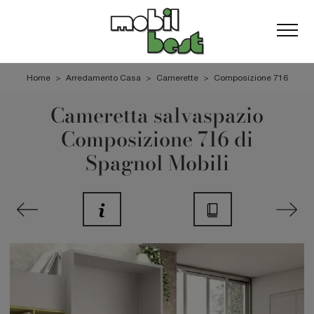
Home
>
Arredamento Casa
>
Camerette
>
Composizione 716
Cameretta salvaspazio
Composizione 716 di
Spagnol Mobili