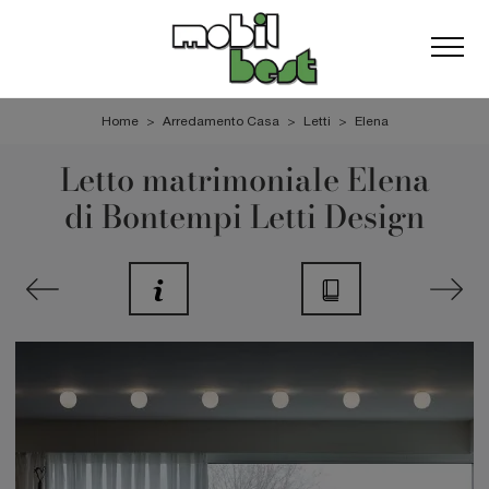
Home
>
Arredamento Casa
>
Letti
>
Elena
Letto matrimoniale Elena
di Bontempi Letti Design