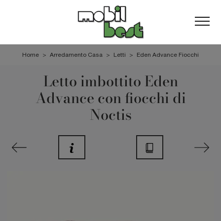
Home
>
Arredamento Casa
>
Letti
>
Eden Advance Fiocchi
Letto imbottito Eden
Advance con fiocchi di
Noctis