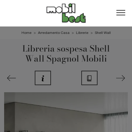
Home
>
Arredamento Casa
>
Librerie
>
Shell Wall
Libreria sospesa Shell
Wall Spagnol Mobili