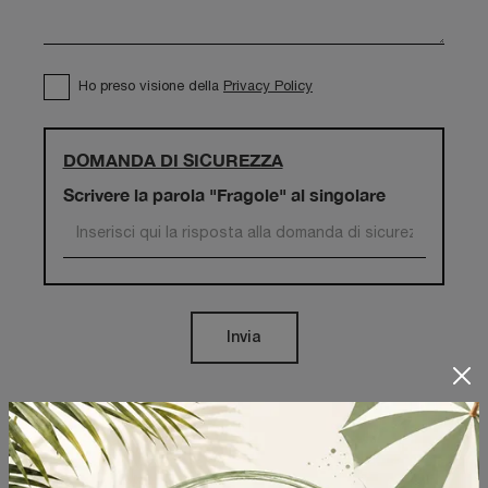
Ho preso visione della
Privacy Policy
DOMANDA DI SICUREZZA
Scrivere la parola "Fragole" al singolare
Invia
Sfoglia i cataloghi