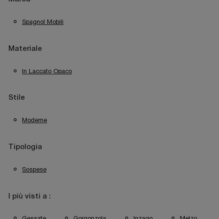
Spagnol Mobili
Materiale
In Laccato Opaco
Stile
Moderne
Tipologia
Sospese
I più visti a :
Gessate
Gorgonzola
Inzago
Melzo