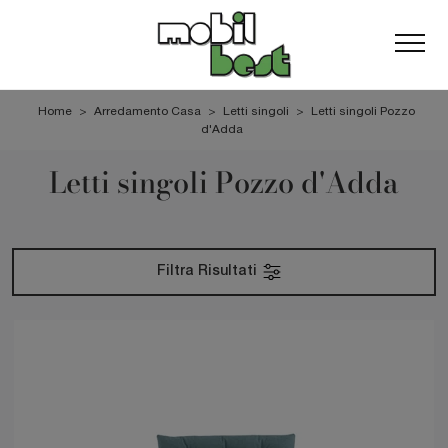
Home
>
Arredamento Casa
>
Letti singoli
>
Letti singoli Pozzo
d'Adda
Letti singoli Pozzo d'Adda
Filtra Risultati