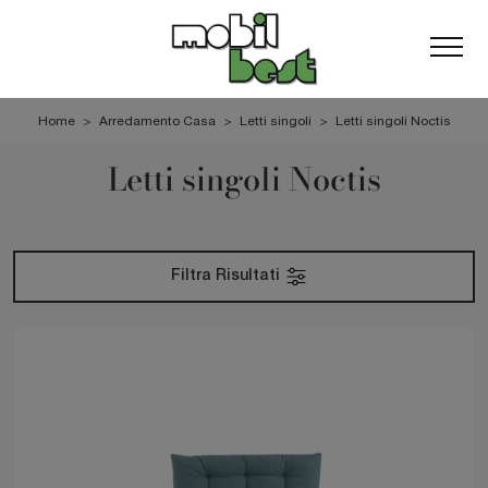
Home
>
Arredamento Casa
>
Letti singoli
>
Letti singoli Noctis
Letti singoli Noctis
Filtra Risultati