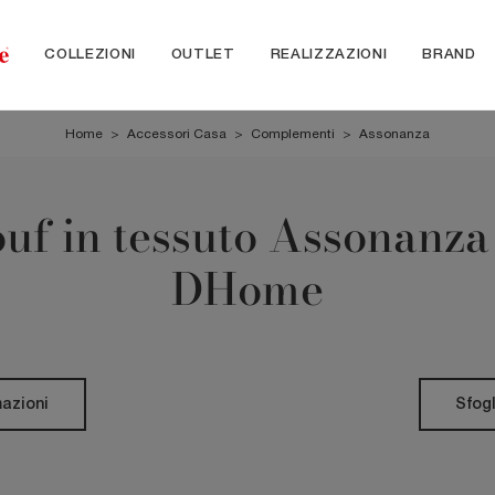
COLLEZIONI
OUTLET
REALIZZAZIONI
BRAND
Home
>
Accessori Casa
>
Complementi
>
Assonanza
uf in tessuto Assonanza
DHome
mazioni
Sfogl