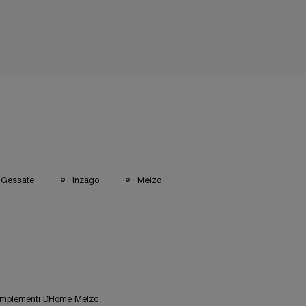
Gessate
Inzago
Melzo
mplementi DHome Melzo