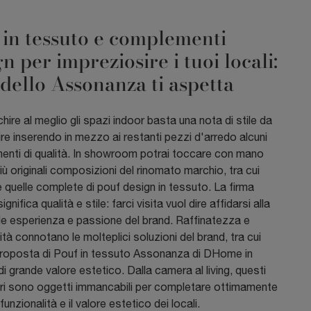
 in tessuto e complementi
n per impreziosire i tuoi locali:
odello Assonanza ti aspetta
chire al meglio gli spazi indoor basta una nota di stile da
re inserendo in mezzo ai restanti pezzi d'arredo alcuni
nti di qualità. In showroom potrai toccare con mano
più originali composizioni del rinomato marchio, tra cui
e quelle complete di pouf design in tessuto. La firma
nifica qualità e stile: farci visita vuol dire affidarsi alla
ale esperienza e passione del brand. Raffinatezza e
ità connotano le molteplici soluzioni del brand, tra cui
roposta di Pouf in tessuto Assonanza di DHome in
i grande valore estetico. Dalla camera al living, questi
i sono oggetti immancabili per completare ottimamente
 funzionalità e il valore estetico dei locali.