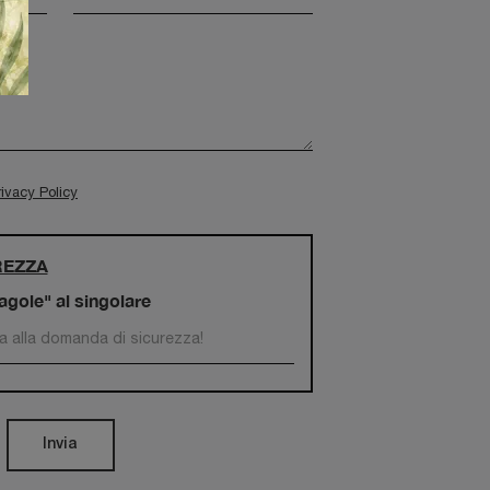
rivacy Policy
REZZA
ragole" al singolare
Invia