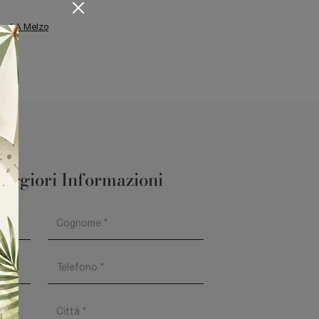
ouf A Melzo
aggiori Informazioni