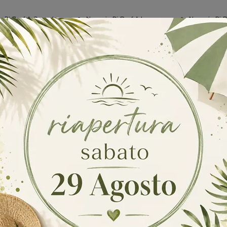
o Di Pouf A Gessate
Negozio Di Pouf A Inzago
Negozio Di P
loghi
Richiedi M