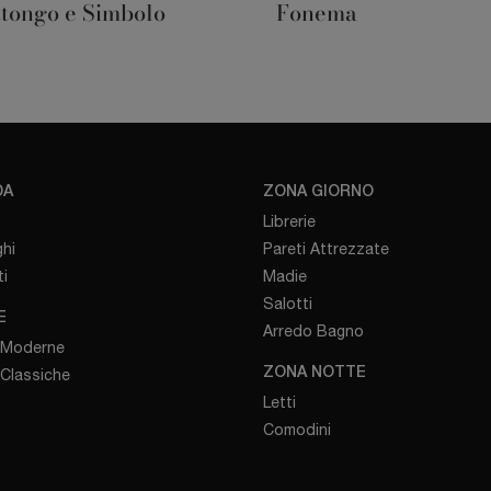
ttongo e Simbolo
Fonema
DA
ZONA GIORNO
Librerie
hi
Pareti Attrezzate
i
Madie
Salotti
E
Arredo Bagno
 Moderne
 Classiche
ZONA NOTTE
Letti
Comodini