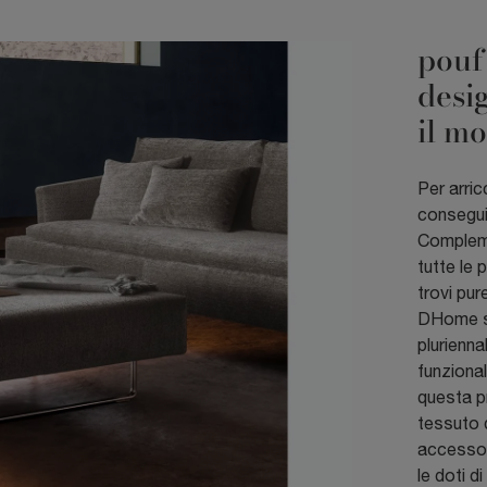
pouf
desig
il m
Per arric
consegui
Compleme
tutte le 
trovi pur
DHome sig
plurienn
funzional
questa p
tessuto d
accessor
le doti di