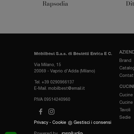
Rapsodia
Di
AZIEN
Mobilbest S.a.s. di Bestetti Enrica E C.
Brand
Via Milano, 15
Catalog
20069 - Vaprio d'Adda (Milano)
Contatt
Tel.
+39 0290966137
CUCIN
E-Mail.
mobilbest@email.it
Cucine
P.IVA 09514240960
Cucine
Tavoli
Sedie
Privacy
-
Cookie
Gestisci i consensi
Powered by