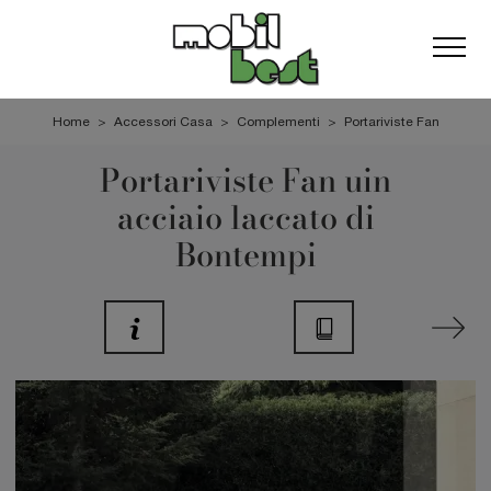
Home
>
Accessori Casa
>
Complementi
>
Portariviste Fan
Portariviste Fan uin
acciaio laccato di
Bontempi