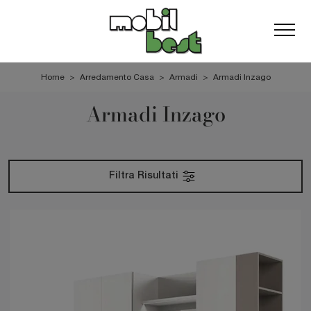
Home
>
Arredamento Casa
>
Armadi
>
Armadi Inzago
Armadi Inzago
Filtra Risultati