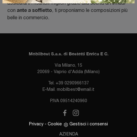
assicurarti i risultati migliori grazie alla scelta di Armadi
ante a soffietto
con
, ti proponiamo le composizioni più
belle in commercio.
Mobilbest S.a.s. di Bestetti Enrica E C.
Via Milano, 15
20069 - Vaprio d'Adda (Milano)
Tel.
+39 0290966137
E-Mail.
mobilbest@email.it
P.IVA 09514240960
Privacy
-
Cookie
Gestisci i consensi
AZIENDA