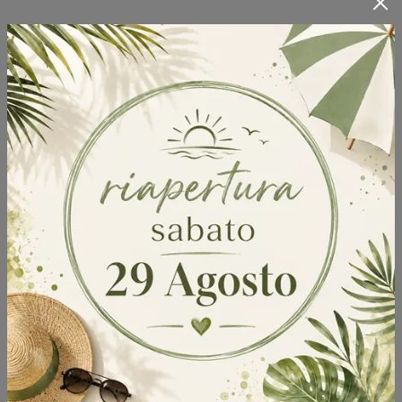
Armadi ante a soffietto
Tra le varie proposte, disponibili nel nostro punto
Armadi
vendita, ti prospettiamo
estremamente
compatte del tutto realizzabili su misura per te, a
seconda delle tue necessità. Alcune volte, al giorno
d'oggi, le strutture di vario tipo creano difficoltà di stile
e spazio non indifferenti, soprattutto quando si trovano
in centro. Proponiamo per te una grande varietà di
materiali di prima scelta e di texture di design, in grado di
seguire le necessità personali. Completare l'arredo di
ogni interno, da quello più tradizionale, contraddistinto
dalle forme morbide dei mobili, a quello moderno e
minimal chic, non sarà complicato. Con lo scopo di