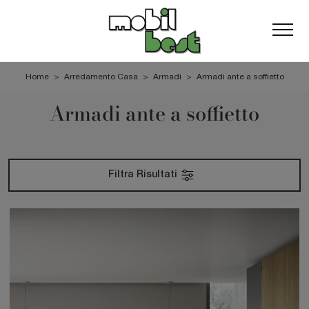
Home
>
Arredamento Casa
>
Armadi
>
Armadi ante a soffietto
Armadi ante a soffietto
Filtra Risultati