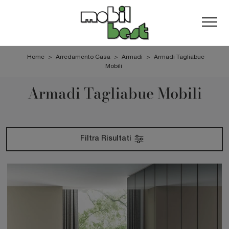
Home
>
Arredamento Casa
>
Armadi
>
Armadi Tagliabue
Mobili
Armadi Tagliabue Mobili
Filtra Risultati