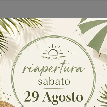
gliabue Mobili Gorgonzola
Armadi Tagliabue Mobili Melzo
loghi
Richiedi M