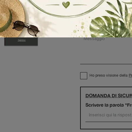
Ho preso visione della
P
DOMANDA DI SICU
Scrivere la parola "F