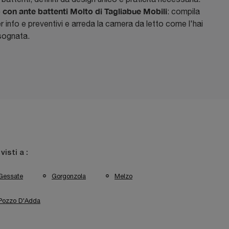
con ante battenti Molto di Tagliabue Mobili
: compila
er info e preventivi e arreda la camera da letto come l'hai
sognata.
 visti a :
Gessate
Gorgonzola
Melzo
Pozzo D'Adda