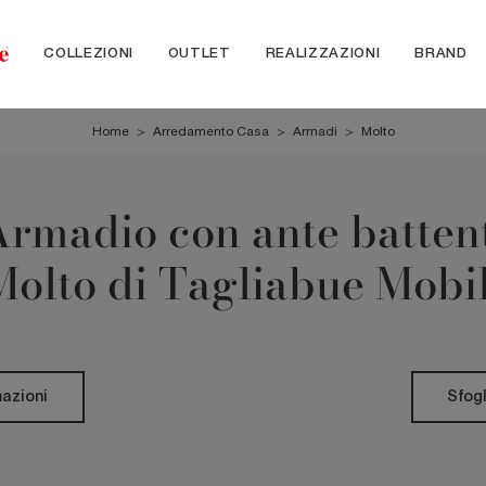
COLLEZIONI
OUTLET
REALIZZAZIONI
BRAND
Home
>
Arredamento Casa
>
Armadi
>
Molto
rmadio con ante batten
Molto di Tagliabue Mobil
mazioni
Sfogl