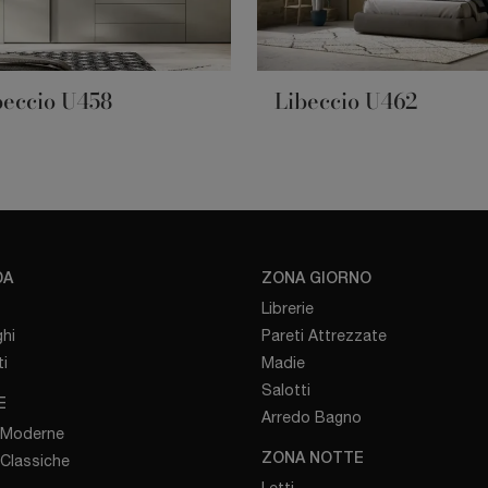
beccio U458
Libeccio U462
DA
ZONA GIORNO
Librerie
hi
Pareti Attrezzate
i
Madie
Salotti
E
Arredo Bagno
 Moderne
 Classiche
ZONA NOTTE
Letti