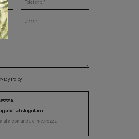
rivacy Policy
REZZA
ragole" al singolare