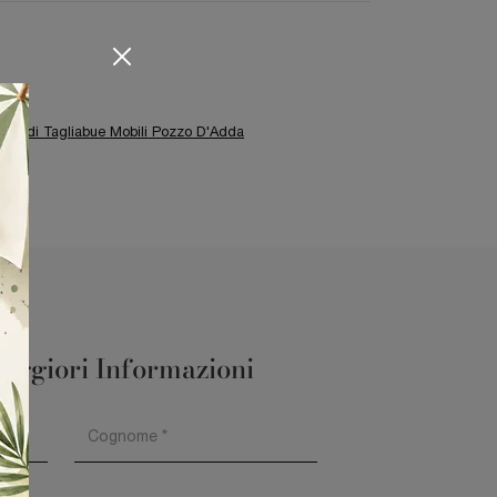
Armadi Tagliabue Mobili Pozzo D'Adda
aggiori Informazioni