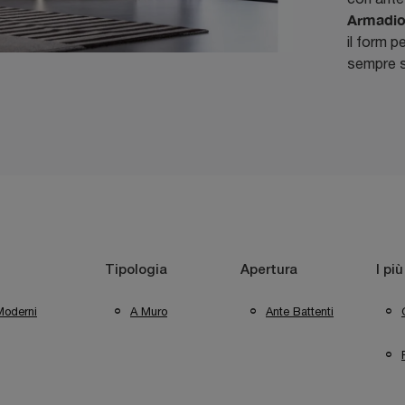
Armadio 
il form p
sempre 
Tipologia
Apertura
I più
Moderni
A Muro
Ante Battenti