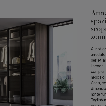
Arma
spaz
scopr
zona
Quest'ar
arredato
perfettam
l’arredo,
complemen
negozio 
Casa, co
dimensio
notte fu
Tagliabu
con ante 