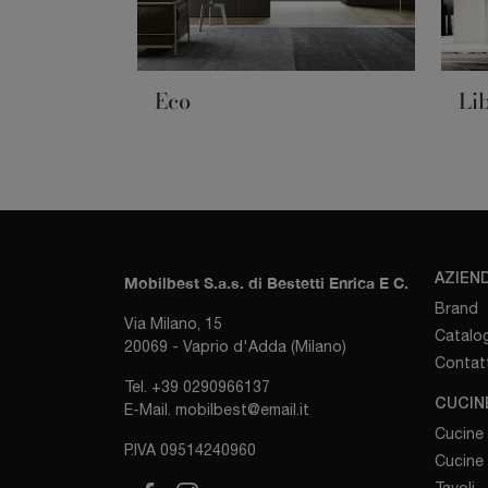
Eco
Li
AZIEN
Mobilbest S.a.s. di Bestetti Enrica E C.
Brand
Via Milano, 15
Catalog
20069 - Vaprio d'Adda (Milano)
Contatt
Tel.
+39 0290966137
CUCIN
E-Mail.
mobilbest@email.it
Cucine
P.IVA 09514240960
Cucine
Tavoli