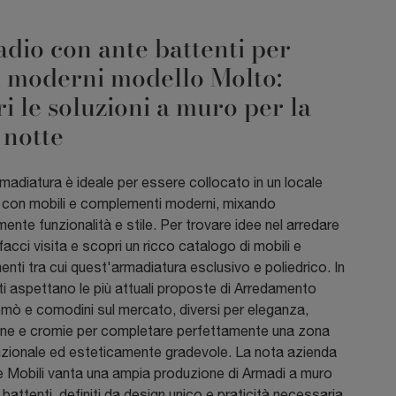
dio con ante battenti per
i moderni modello Molto:
i le soluzioni a muro per la
 notte
madiatura è ideale per essere collocato in un locale
 con mobili e complementi moderni, mixando
ente funzionalità e stile. Per trovare idee nel arredare
 facci visita e scopri un ricco catalogo di mobili e
ti tra cui quest'armadiatura esclusivo e poliedrico. In
ti aspettano le più attuali proposte di Arredamento
mò e comodini sul mercato, diversi per eleganza,
ne e cromie per completare perfettamente una zona
nzionale ed esteticamente gradevole. La nota azienda
e Mobili vanta una ampia produzione di Armadi a muro
battenti, definiti da design unico e praticità necessaria.