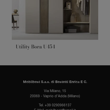
Utility Bora U454
Mobilbest S.a.s. di Bestetti Enrica E C.
Via Milano, 15
20069 - Vaprio d'Adda (Milano)
Tel.
+39 0290966137