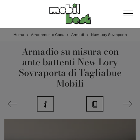
Home
>
Arredamento Casa
>
Armadi
>
New Lory Sovraporta
Armadio su misura con
ante battenti New Lory
Sovraporta di Tagliabue
Mobili