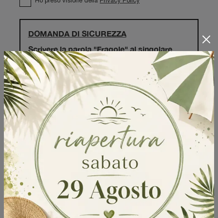
Ho preso visione della
Privacy Policy
DOMANDA DI SICUREZZA
Scrivere la parola "Fragole" al singolare
Invia
Sfoglia i cataloghi