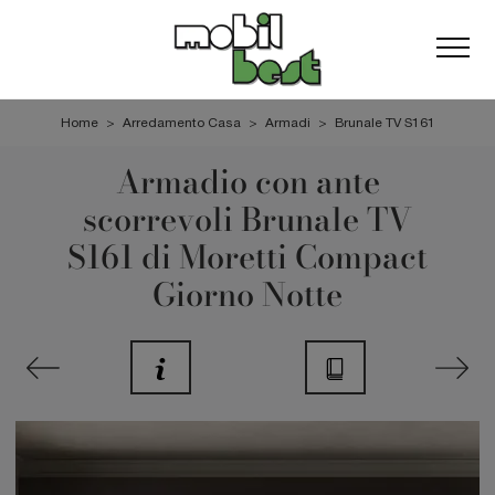
Home
>
Arredamento Casa
>
Armadi
>
Brunale TV S161
Armadio con ante
scorrevoli Brunale TV
S161 di Moretti Compact
Giorno Notte