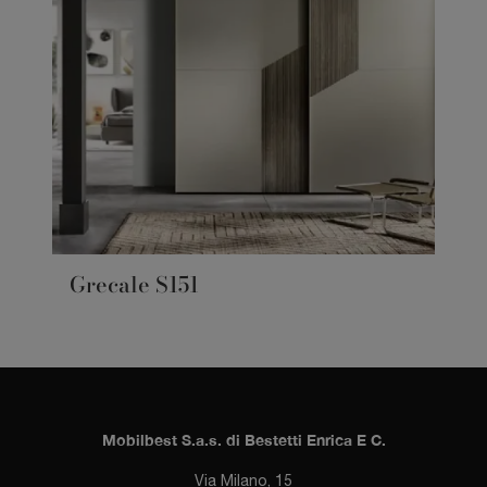
Grecale S151
Mobilbest S.a.s. di Bestetti Enrica E C.
Via Milano, 15