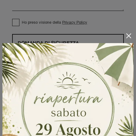
Ho preso visione della
Privacy Policy
DOMANDA DI SICUREZZA
Scrivere la parola "Fragole" al singolare
Invia
Sfoglia i cataloghi