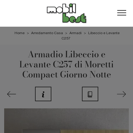
Home
>
Arredamento Casa
>
Armadi
>
Libeccio e Levante
C257
Armadio Libeccio e
Levante C257 di Moretti
Compact Giorno Notte