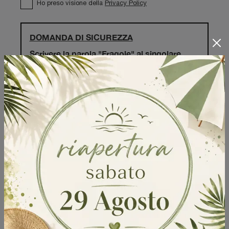
Ho preso visione della
Privacy Policy
DOMANDA DI SICUREZZA
Scrivere la parola "Fragole" al singolare
Invia
Sfoglia i cataloghi