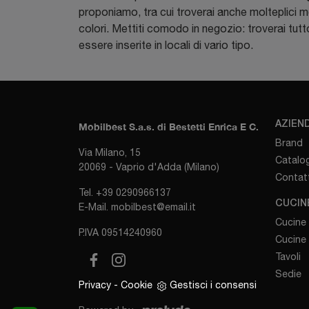
proponiamo, tra cui troverai anche molteplici mod
colori. Mettiti comodo in negozio: troverai tut
essere inserite in locali di vario tipo.
AZIEN
Mobilbest S.a.s. di Bestetti Enrica E C.
Brand
Via Milano, 15
Catalog
20069 - Vaprio d'Adda (Milano)
Contatt
Tel.
+39 0290966137
CUCIN
E-Mail.
mobilbest@email.it
Cucine
P.IVA 09514240960
Cucine
Tavoli
Sedie
Privacy
-
Cookie
Gestisci i consensi