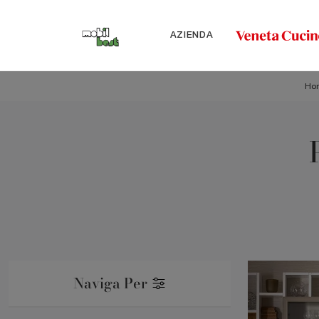
AZIENDA
Ho
Naviga Per