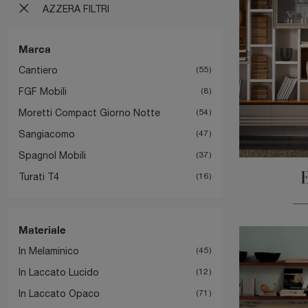
AZZERA FILTRI
Marca
Cantiero
55
FGF Mobili
8
Moretti Compact Giorno Notte
54
Sangiacomo
47
Spagnol Mobili
37
Turati T4
16
Materiale
In Melaminico
45
In Laccato Lucido
12
In Laccato Opaco
71