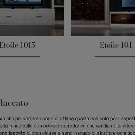
Etoile 1015
Etoile 101
 laccato
are che proponiamo sono di ottima qualità non solo per l'aspe
ticità fanno delle composizioni arredative che vendiamo le alternat
egno laccato
di gran classe e sarai in grado di sfruttare ogni tip