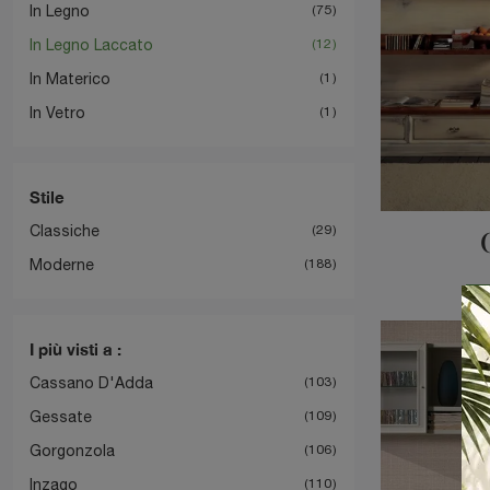
In Legno
75
In Legno Laccato
12
In Materico
1
In Vetro
1
Stile
Classiche
29
Moderne
188
I più visti a :
Cassano D'Adda
103
Gessate
109
Gorgonzola
106
Inzago
110