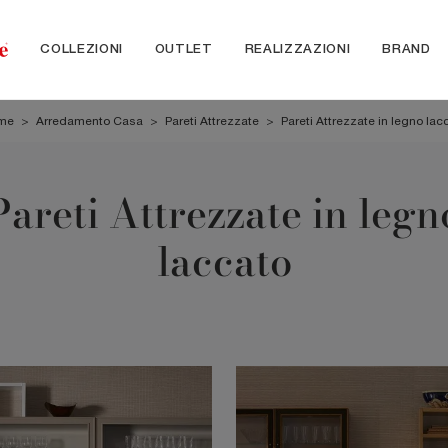
COLLEZIONI
OUTLET
REALIZZAZIONI
BRAND
me
>
Arredamento Casa
>
Pareti Attrezzate
>
Pareti Attrezzate in legno lac
Pareti Attrezzate in legn
laccato