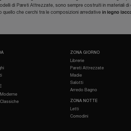
elli di Pareti Attrezzate, sono sempre costruiti in materiali di q
in legno lacc
to quello che cerchi tra le composizioni arredative
DA
ZONA GIORNO
Librerie
hi
Pareti Attrezzate
i
Madie
Salotti
E
Arredo Bagno
 Moderne
 Classiche
ZONA NOTTE
Letti
Comodini