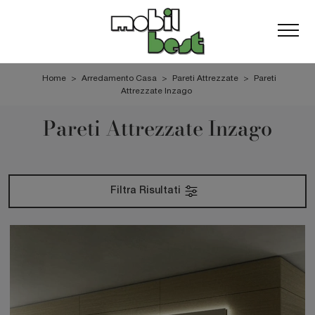
Home
>
Arredamento Casa
>
Pareti Attrezzate
>
Pareti
Attrezzate Inzago
Pareti Attrezzate Inzago
Filtra Risultati