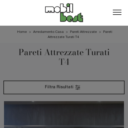
Home
>
Arredamento Casa
>
Pareti Attrezzate
>
Pareti
Attrezzate Turati T4
Pareti Attrezzate Turati
T4
Filtra Risultati