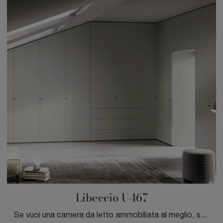
Libeccio U467
Se vuoi una camera da letto ammobiliata al meglio, scegli l'armadio Libeccio U467 con ante battenti di Moretti Compact Giorno Notte!