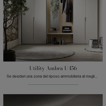
Utility Ambra U456
Se desideri una zona del riposo ammobiliata al meglio, scegli l'armadio Utility Ambra U456 con ante battenti di Moretti Compact Giorno Notte!