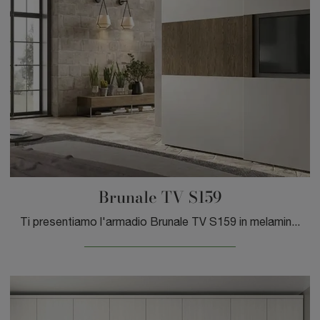
Brunale TV S159
Ti presentiamo l'armadio Brunale TV S159 in melaminico di Moretti Compact Giorno Notte! Un ricco catalogo di armadi a muro con ante scorrevoli.