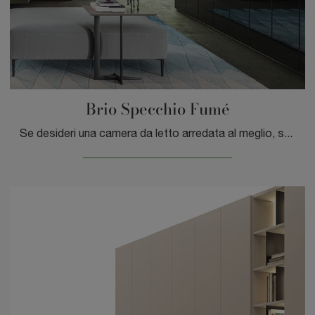
Brio Specchio Fumé
Se desideri una camera da letto arredata al meglio, scegli l'armadio Brio Specchio Fumé con ante battenti di Tagliabue Mobili!