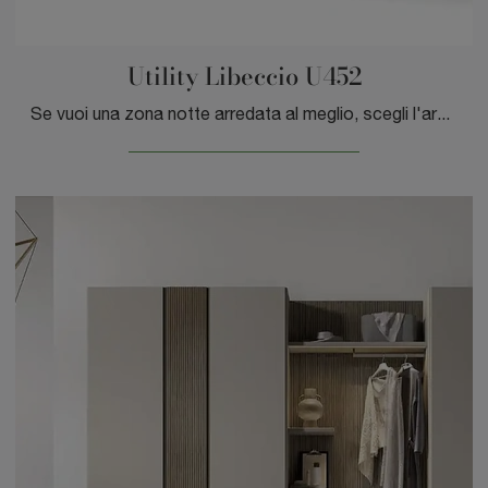
Utility Libeccio U452
Se vuoi una zona notte arredata al meglio, scegli l'armadio Utility Libeccio U452 con ante battenti di Moretti Compact Giorno Notte!