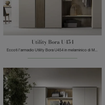
Utility Bora U454
Eccoti l'armadio Utility Bora U454 in melaminico di Moretti Compact Giorno Notte! Un ricco catalogo di armadi componibili con ante battenti.