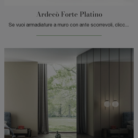
Ardecò Forte Platino
Se vuoi armadiature a muro con ante scorrevoli, clicca e scopri l'armadio Ardecò Forte Platino di Spagnol Mobili in laccato lucido.