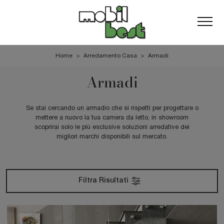
Home
>
Arredamento Casa
>
Armadi
Armadi
Se stai cercando un armadio che si rispetti per progettare o
mettere a nuovo la tua camera da letto, in showroom
scoprirai solo le più esclusive soluzioni arredative dei
migliori marchi disponibili sul mercato.
Filtra Risultati