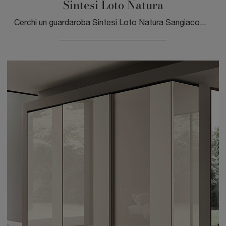
Sintesi Loto Natura
Cerchi un guardaroba Sintesi Loto Natura Sangiacomo? Clicca subito! Gli armadi a muro con ante scorrevoli ti aspettano.