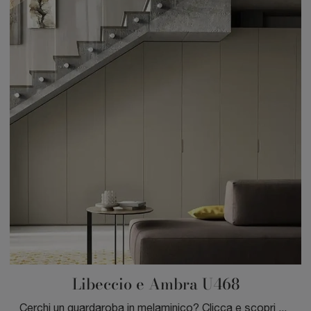
Libeccio e Ambra U468
Cerchi un guardaroba in melaminico? Clicca e scopri armadi su misura con ante battenti di Moretti Compact Giorno Notte.