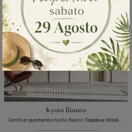
Kyoto Bianco
Cerchi un guardaroba Kyoto Bianco Tagliabue Mobili? Clicca subito! Gli armadi a muro con ante battenti ti attendono.