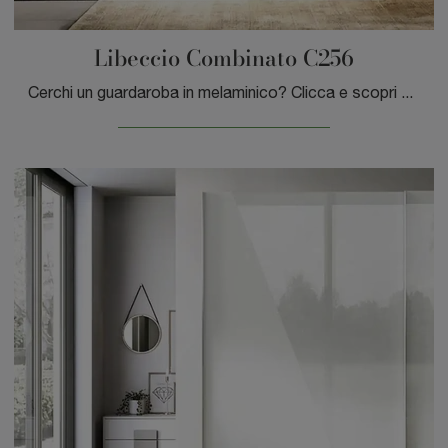
Libeccio Combinato C256
Cerchi un guardaroba in melaminico? Clicca e scopri armadi a muro con ante scorrevoli di Moretti Compact Giorno Notte.