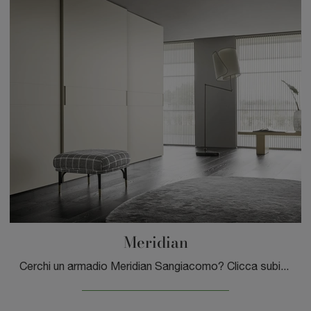
Meridian
Cerchi un armadio Meridian Sangiacomo? Clicca subito! Gli armadi a muro con ante scorrevoli ti attendono.