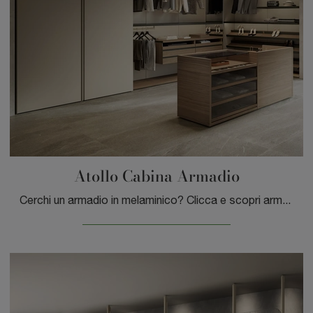
Atollo Cabina Armadio
Cerchi un armadio in melaminico? Clicca e scopri armadiature cabine armadio con ante scorrevoli di Sangiacomo.