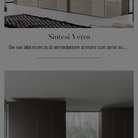
Sintesi Vetro
Se sei alla ricerca di armadiature a muro con ante scorrevoli, clicca e scopri l'armadio Sintesi Vetro di Sangiacomo in vetro.