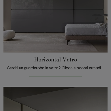
Horizontal Vetro
Cerchi un guardaroba in vetro? Clicca e scopri armadiature a muro con ante scorrevoli di Sangiacomo.