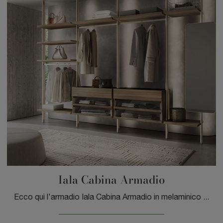
Iala Cabina Armadio
Ecco qui l'armadio Iala Cabina Armadio in melaminico di Sangiacomo! Un ricco catalogo di armadi cabine armadio con ante scorrevoli.