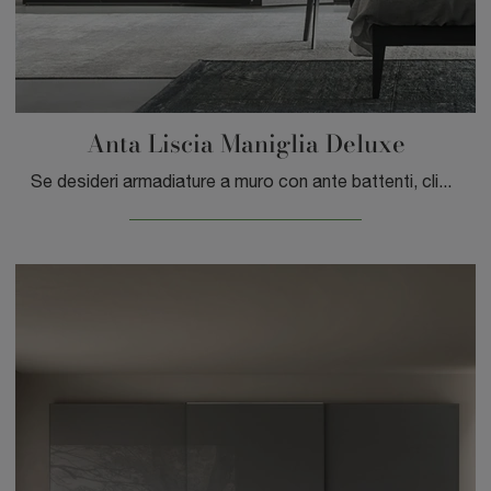
Anta Liscia Maniglia Deluxe
Se desideri armadiature a muro con ante battenti, clicca e scopri l'armadio Anta Liscia Maniglia Deluxe di Sangiacomo in legno.