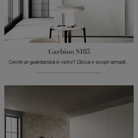
Garbino S185
Cerchi un guardaroba in vetro? Clicca e scopri armadiature a muro con ante scorrevoli di Moretti Compact Giorno Notte.