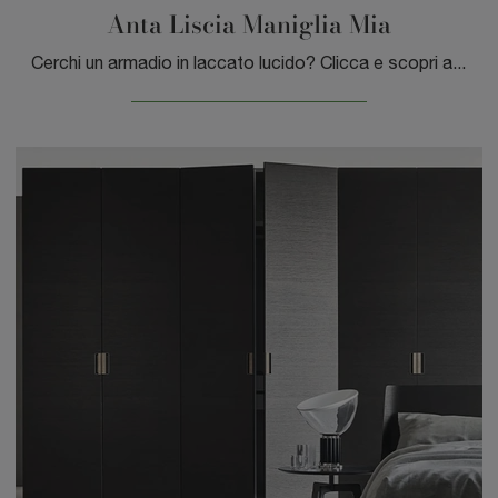
Anta Liscia Maniglia Mia
Cerchi un armadio in laccato lucido? Clicca e scopri armadi a muro con ante scorrevoli di Sangiacomo.