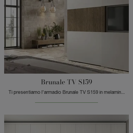
Brunale TV S159
Ti presentiamo l'armadio Brunale TV S159 in melaminico di Moretti Compact Giorno Notte! Un ricco catalogo di armadi a muro con ante scorrevoli.