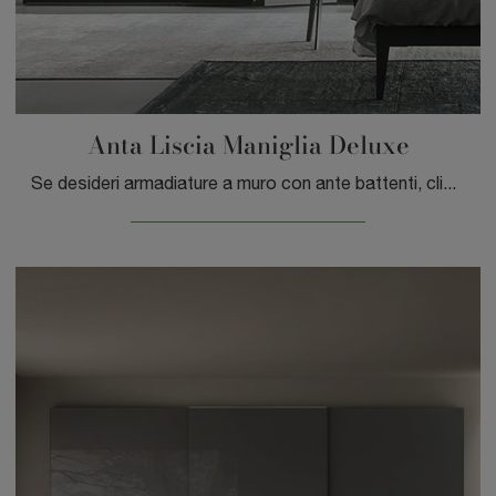
Anta Liscia Maniglia Deluxe
Se desideri armadiature a muro con ante battenti, clicca e scopri l'armadio Anta Liscia Maniglia Deluxe di Sangiacomo in legno.