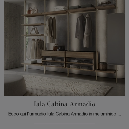
Iala Cabina Armadio
Ecco qui l'armadio Iala Cabina Armadio in melaminico di Sangiacomo! Un ricco catalogo di armadi cabine armadio con ante scorrevoli.