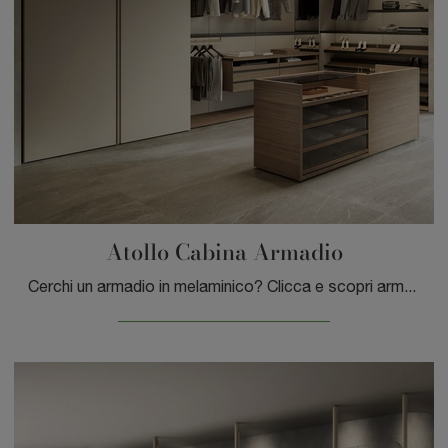
Atollo Cabina Armadio
Cerchi un armadio in melaminico? Clicca e scopri armadiature cabine armadio con ante scorrevoli di Sangiacomo.