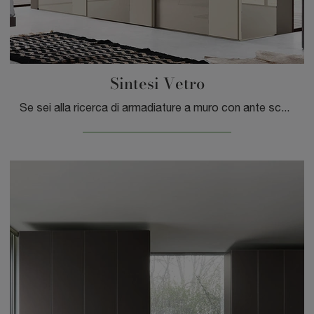
Sintesi Vetro
Se sei alla ricerca di armadiature a muro con ante scorrevoli, clicca e scopri l'armadio Sintesi Vetro di Sangiacomo in vetro.