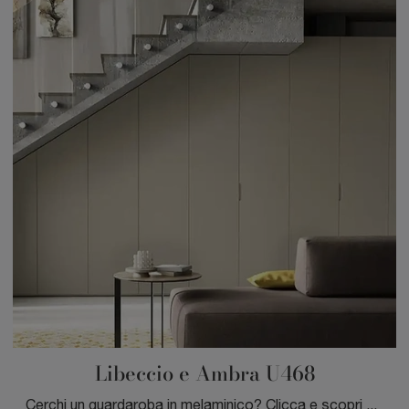
Libeccio e Ambra U468
Cerchi un guardaroba in melaminico? Clicca e scopri armadi su misura con ante battenti di Moretti Compact Giorno Notte.