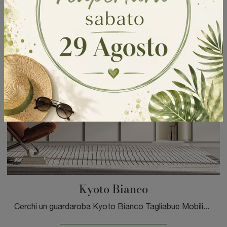
Kyoto Bianco
Cerchi un guardaroba Kyoto Bianco Tagliabue Mobili? Clicca subito! Gli armadi a muro con ante battenti ti attendono.