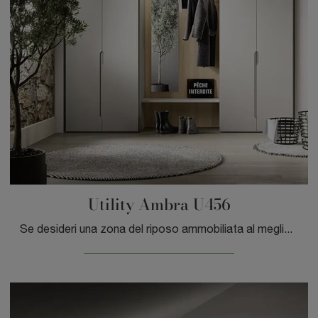
Utility Ambra U456
Se desideri una zona del riposo ammobiliata al meglio, scegli l'armadio Utility Ambra U456 con ante battenti di Moretti Compact Giorno Notte!