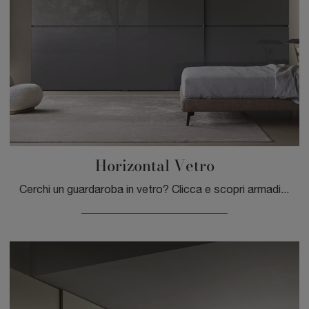
Horizontal Vetro
Cerchi un guardaroba in vetro? Clicca e scopri armadiature a muro con ante scorrevoli di Sangiacomo.