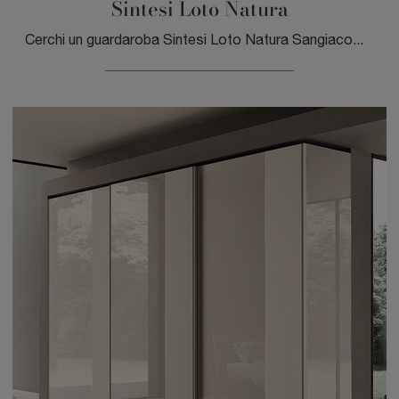
Sintesi Loto Natura
Cerchi un guardaroba Sintesi Loto Natura Sangiacomo? Clicca subito! Gli armadi a muro con ante scorrevoli ti aspettano.