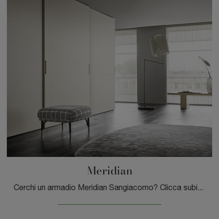
Meridian
Cerchi un armadio Meridian Sangiacomo? Clicca subito! Gli armadi a muro con ante scorrevoli ti attendono.