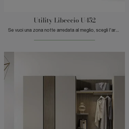
Utility Libeccio U452
Se vuoi una zona notte arredata al meglio, scegli l'armadio Utility Libeccio U452 con ante battenti di Moretti Compact Giorno Notte!