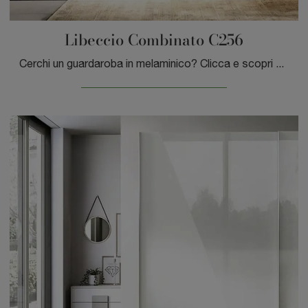
Libeccio Combinato C256
Cerchi un guardaroba in melaminico? Clicca e scopri armadi a muro con ante scorrevoli di Moretti Compact Giorno Notte.