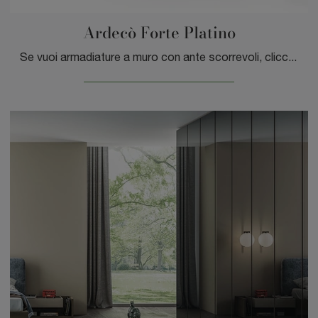
Ardecò Forte Platino
Se vuoi armadiature a muro con ante scorrevoli, clicca e scopri l'armadio Ardecò Forte Platino di Spagnol Mobili in laccato lucido.