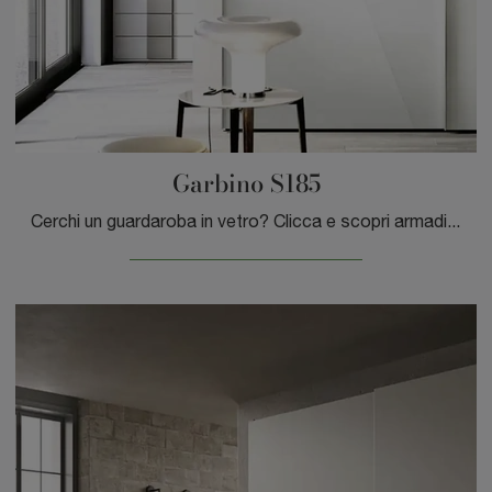
Garbino S185
Cerchi un guardaroba in vetro? Clicca e scopri armadiature a muro con ante scorrevoli di Moretti Compact Giorno Notte.