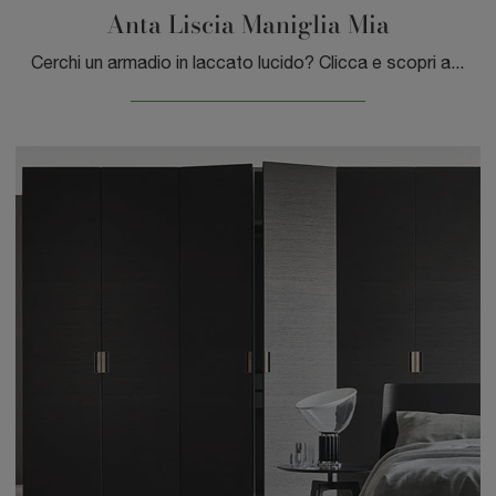
Anta Liscia Maniglia Mia
Cerchi un armadio in laccato lucido? Clicca e scopri armadi a muro con ante scorrevoli di Sangiacomo.