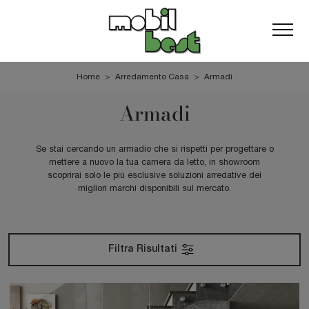
Home
>
Arredamento Casa
>
Armadi
Armadi
Se stai cercando un armadio che si rispetti per progettare o
mettere a nuovo la tua camera da letto, in showroom
scoprirai solo le più esclusive soluzioni arredative dei
migliori marchi disponibili sul mercato.
Filtra Risultati