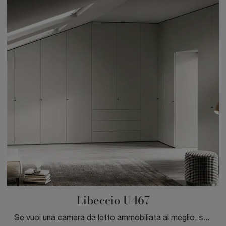
Libeccio U467
Se vuoi una camera da letto ammobiliata al meglio, scegli l'armadio Libeccio U467 con ante battenti di Moretti Compact Giorno Notte!