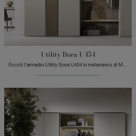
Utility Bora U454
Eccoti l'armadio Utility Bora U454 in melaminico di Moretti Compact Giorno Notte! Un ricco catalogo di armadi componibili con ante battenti.