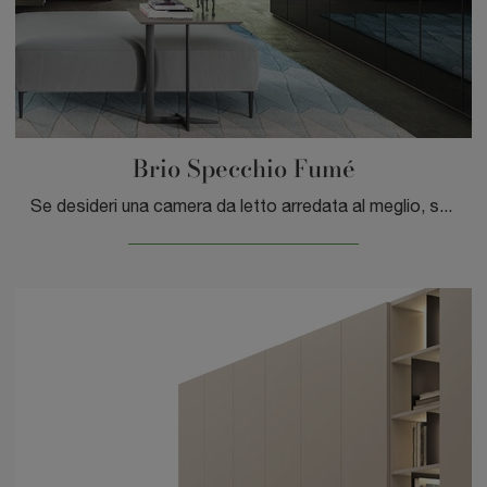
Brio Specchio Fumé
Se desideri una camera da letto arredata al meglio, scegli l'armadio Brio Specchio Fumé con ante battenti di Tagliabue Mobili!