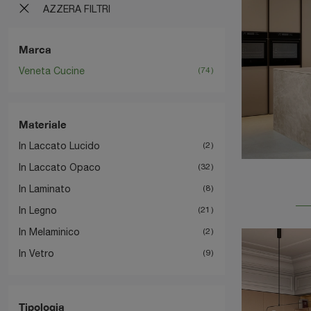
AZZERA FILTRI
Marca
Veneta Cucine
74
Materiale
In Laccato Lucido
2
In Laccato Opaco
32
In Laminato
8
In Legno
21
In Melaminico
2
In Vetro
9
Tipologia