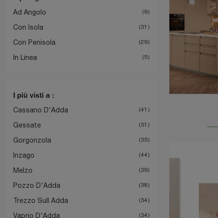
Ad Angolo
9
Con Isola
31
Con Penisola
29
In Linea
5
I più visti a :
Cassano D'Adda
41
Gessate
31
Gorgonzola
35
Inzago
44
Melzo
39
Pozzo D'Adda
38
Trezzo Sull Adda
34
Vaprio D'Adda
34