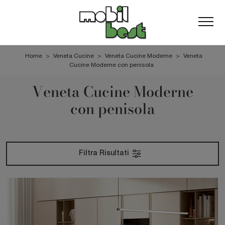
Home
>
Veneta Cucine
>
Veneta Cucine Moderne
>
Veneta
Cucine Moderne con penisola
Veneta Cucine Moderne
con penisola
Filtra Risultati