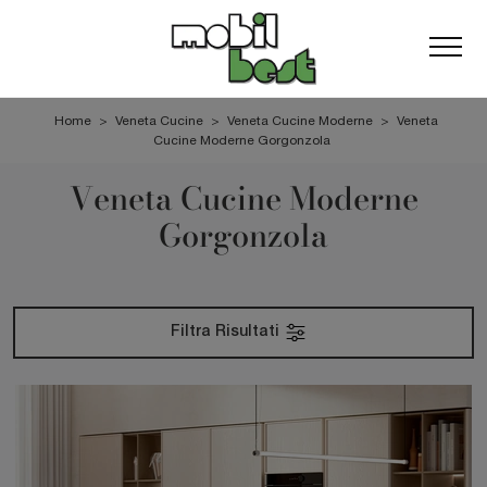
Home
>
Veneta Cucine
>
Veneta Cucine Moderne
>
Veneta
Cucine Moderne Gorgonzola
Veneta Cucine Moderne
Gorgonzola
Filtra Risultati