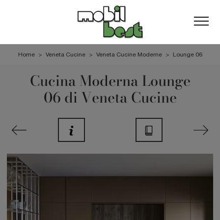
Home
>
Veneta Cucine
>
Veneta Cucine Moderne
>
Lounge 06
Cucina Moderna Lounge
06 di Veneta Cucine