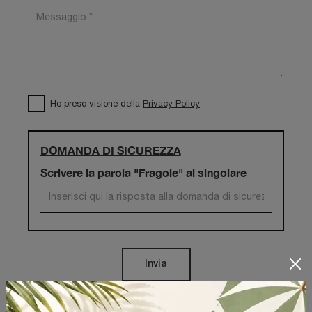
Ho preso visione della
Privacy Policy
DOMANDA DI SICUREZZA
Scrivere la parola "Fragole" al singolare
Invia